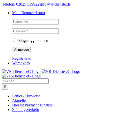
Skip
Telefon: 02825 539922
|
info@vr-dienste.de
to
Mein Benutzerkonto
content
Eingeloggt bleiben
Registrieren
Warenkorb
Suche
nach:
Fehler / Hinweise
Aktuelles
Hier ist Payment zuhause!
Zahlungsverkehr