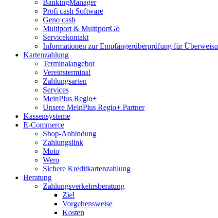
BankingManager
Profi cash Software
Geno cash
Multiport & MultiportGo
Servicekontakt
Informationen zur Empfängerüberprüfung für Überwei
Kartenzahlung
Terminalangebot
Vereinsterminal
Zahlungsarten
Services
MeinPlus Regio+
Unsere MeinPlus Regio+ Partner
Kassensysteme
E-Commerce
Shop-Anbindung
Zahlungslink
Moto
Wero
Sichere Kreditkartenzahlung
Beratung
Zahlungsverkehrsberatung
Ziel
Vorgehensweise
Kosten