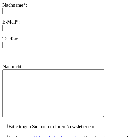
Nachname*:
E-Mail*:
Telefon:
Bitte
lasse
Bitte
Nachricht:
dieses
lasse
Feld
dieses
leer.
Feld
leer.
Bitte tragen Sie mich in Ihren Newsletter ein.