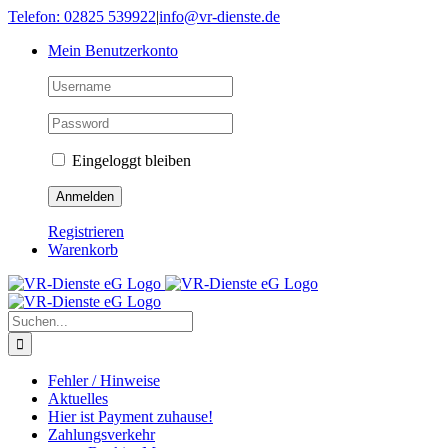
Skip
Telefon: 02825 539922
|
info@vr-dienste.de
to
Mein Benutzerkonto
content
Eingeloggt bleiben
Registrieren
Warenkorb
Suche
nach:
Fehler / Hinweise
Aktuelles
Hier ist Payment zuhause!
Zahlungsverkehr