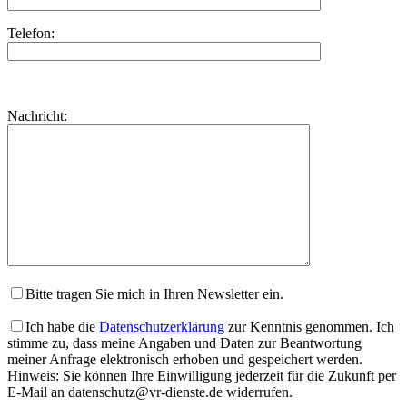
Telefon:
Bitte
lasse
Bitte
Nachricht:
dieses
lasse
Feld
dieses
leer.
Feld
leer.
Bitte tragen Sie mich in Ihren Newsletter ein.
Ich habe die
Datenschutzerklärung
zur Kenntnis genommen. Ich
stimme zu, dass meine Angaben und Daten zur Beantwortung
meiner Anfrage elektronisch erhoben und gespeichert werden.
Hinweis: Sie können Ihre Einwilligung jederzeit für die Zukunft per
E-Mail an datenschutz@vr-dienste.de widerrufen.