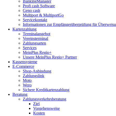
BankingManager
Profi cash Software
Geno cash
Multiport & MultiportGo
Servicekontakt
Informationen zur Empfängerüberprüfung für Überwei
Kartenzahlung
Terminalangebot
Vereinsterminal
Zahlungsarten
Services
MeinPlus Regio+
Unsere MeinPlus Regio+ Partner
Kassensysteme
E-Commerce
Shop-Anbindung
Zahlungslink
Moto
Wero
Sichere Kreditkartenzahlung
Beratung
Zahlungsverkehrsberatung
Ziel
Vorgehensweise
Kosten