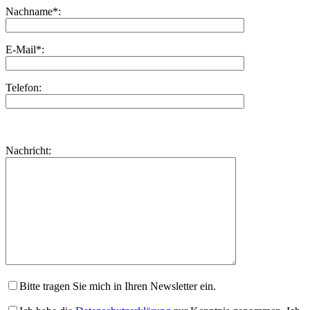
Nachname*:
E-Mail*:
Telefon:
Bitte
lasse
Bitte
Nachricht:
dieses
lasse
Feld
dieses
leer.
Feld
leer.
Bitte tragen Sie mich in Ihren Newsletter ein.