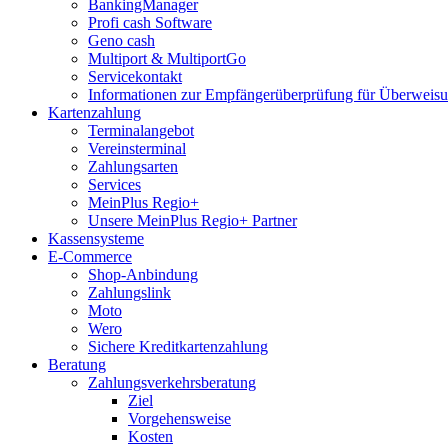
BankingManager
Profi cash Software
Geno cash
Multiport & MultiportGo
Servicekontakt
Informationen zur Empfängerüberprüfung für Überwei
Kartenzahlung
Terminalangebot
Vereinsterminal
Zahlungsarten
Services
MeinPlus Regio+
Unsere MeinPlus Regio+ Partner
Kassensysteme
E-Commerce
Shop-Anbindung
Zahlungslink
Moto
Wero
Sichere Kreditkartenzahlung
Beratung
Zahlungsverkehrsberatung
Ziel
Vorgehensweise
Kosten