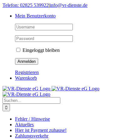
Skip
Telefon: 02825 539922
|
info@vr-dienste.de
to
Mein Benutzerkonto
content
Eingeloggt bleiben
Registrieren
Warenkorb
Suche
nach:
Fehler / Hinweise
Aktuelles
Hier ist Payment zuhause!
Zahlungsverkehr