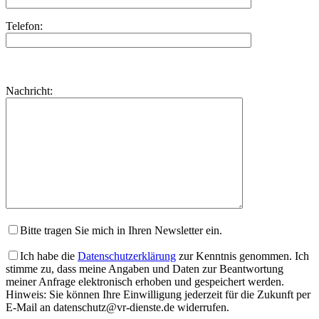
Telefon:
Bitte
lasse
Bitte
Nachricht:
dieses
lasse
Feld
dieses
leer.
Feld
leer.
Bitte tragen Sie mich in Ihren Newsletter ein.
Ich habe die
Datenschutzerklärung
zur Kenntnis genommen. Ich
stimme zu, dass meine Angaben und Daten zur Beantwortung
meiner Anfrage elektronisch erhoben und gespeichert werden.
Hinweis: Sie können Ihre Einwilligung jederzeit für die Zukunft per
E-Mail an datenschutz@vr-dienste.de widerrufen.