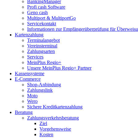
BankingManager
Profi cash Software
Geno cash
Multiport & MultiportGo
Servicekontakt
Informationen zur Empfängerüberprüfung für Überwei
Kartenzahlung
Terminalangebot
Vereinsterminal
Zahlungsarten
Services
MeinPlus Regio+
Unsere MeinPlus Regio+ Partner
Kassensysteme
E-Commerce
Shop-Anbindung
Zahlungslink
Moto
Wero
Sichere Kreditkartenzahlung
Beratung
Zahlungsverkehrsberatung
Ziel
Vorgehensweise
Kosten