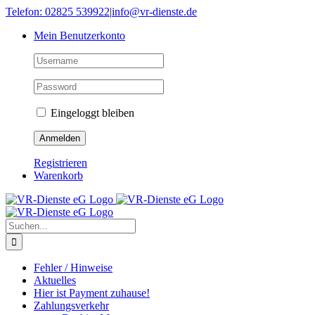
Skip
Telefon: 02825 539922
|
info@vr-dienste.de
to
Mein Benutzerkonto
content
Eingeloggt bleiben
Registrieren
Warenkorb
Suche
nach:
Fehler / Hinweise
Aktuelles
Hier ist Payment zuhause!
Zahlungsverkehr