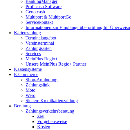
BankingManager
Profi cash Software
Geno cash
Multiport & MultiportGo
Servicekontakt
Informationen zur Empfängerüberprüfung für Überwei
Kartenzahlung
Terminalangebot
Vereinsterminal
Zahlungsarten
Services
MeinPlus Regio+
Unsere MeinPlus Regio+ Partner
Kassensysteme
E-Commerce
Shop-Anbindung
Zahlungslink
Moto
Wero
Sichere Kreditkartenzahlung
Beratung
Zahlungsverkehrsberatung
Ziel
Vorgehensweise
Kosten