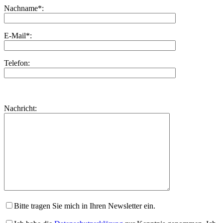
Nachname*:
E-Mail*:
Telefon:
Bitte
lasse
Bitte
Nachricht:
dieses
lasse
Feld
dieses
leer.
Feld
leer.
Bitte tragen Sie mich in Ihren Newsletter ein.