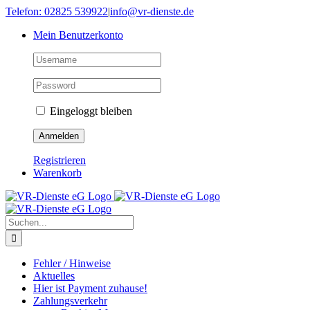
Skip
Telefon: 02825 539922
|
info@vr-dienste.de
to
Mein Benutzerkonto
content
Eingeloggt bleiben
Registrieren
Warenkorb
Suche
nach:
Fehler / Hinweise
Aktuelles
Hier ist Payment zuhause!
Zahlungsverkehr