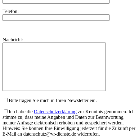
Telefon:
Bitte
lasse
Bitte
Nachricht:
dieses
lasse
Feld
dieses
leer.
Feld
leer.
Bitte tragen Sie mich in Ihren Newsletter ein.
Ich habe die
Datenschutzerklärung
zur Kenntnis genommen. Ich
stimme zu, dass meine Angaben und Daten zur Beantwortung
meiner Anfrage elektronisch erhoben und gespeichert werden.
Hinweis: Sie können Ihre Einwilligung jederzeit für die Zukunft per
E-Mail an datenschutz@vr-dienste.de widerrufen.