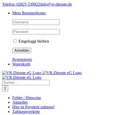
Skip
Telefon: 02825 539922
|
info@vr-dienste.de
to
Mein Benutzerkonto
content
Eingeloggt bleiben
Registrieren
Warenkorb
Suche
nach:
Fehler / Hinweise
Aktuelles
Hier ist Payment zuhause!
Zahlungsverkehr