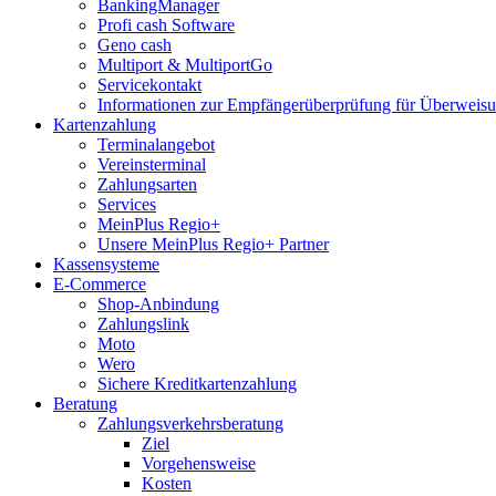
BankingManager
Profi cash Software
Geno cash
Multiport & MultiportGo
Servicekontakt
Informationen zur Empfängerüberprüfung für Überwei
Kartenzahlung
Terminalangebot
Vereinsterminal
Zahlungsarten
Services
MeinPlus Regio+
Unsere MeinPlus Regio+ Partner
Kassensysteme
E-Commerce
Shop-Anbindung
Zahlungslink
Moto
Wero
Sichere Kreditkartenzahlung
Beratung
Zahlungsverkehrsberatung
Ziel
Vorgehensweise
Kosten