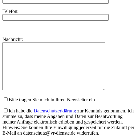
Telefon:
Bitte
lasse
Bitte
Nachricht:
dieses
lasse
Feld
dieses
leer.
Feld
leer.
Bitte tragen Sie mich in Ihren Newsletter ein.
Ich habe die
Datenschutzerklärung
zur Kenntnis genommen. Ich
stimme zu, dass meine Angaben und Daten zur Beantwortung
meiner Anfrage elektronisch erhoben und gespeichert werden.
Hinweis: Sie können Ihre Einwilligung jederzeit für die Zukunft per
E-Mail an datenschutz@vr-dienste.de widerrufen.