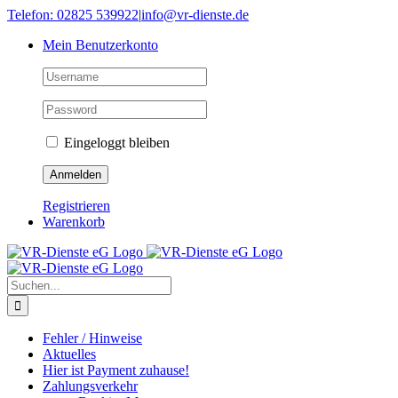
Skip
Telefon: 02825 539922
|
info@vr-dienste.de
to
Mein Benutzerkonto
content
Eingeloggt bleiben
Registrieren
Warenkorb
Suche
nach:
Fehler / Hinweise
Aktuelles
Hier ist Payment zuhause!
Zahlungsverkehr