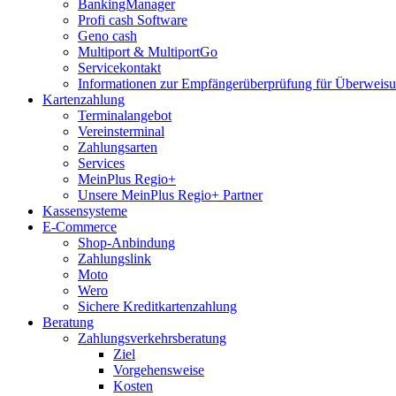
BankingManager
Profi cash Software
Geno cash
Multiport & MultiportGo
Servicekontakt
Informationen zur Empfängerüberprüfung für Überwei
Kartenzahlung
Terminalangebot
Vereinsterminal
Zahlungsarten
Services
MeinPlus Regio+
Unsere MeinPlus Regio+ Partner
Kassensysteme
E-Commerce
Shop-Anbindung
Zahlungslink
Moto
Wero
Sichere Kreditkartenzahlung
Beratung
Zahlungsverkehrsberatung
Ziel
Vorgehensweise
Kosten