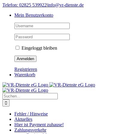
Skip
Telefon: 02825 539922
|
info@vr-dienste.de
to
Mein Benutzerkonto
content
Eingeloggt bleiben
Registrieren
Warenkorb
Suche
nach:
Fehler / Hinweise
Aktuelles
Hier ist Payment zuhause!
Zahlungsverkehr