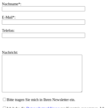
Nachname*:
E-Mail*:
Telefon:
Bitte
lasse
Bitte
Nachricht:
dieses
lasse
Feld
dieses
leer.
Feld
leer.
Bitte tragen Sie mich in Ihren Newsletter ein.