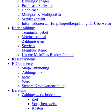
BankingManager
Profi cash Software
Geno cash
Multiport & MultiportGo
Servicekontakt
Informationen zur Empfängerüberprüfung für Überwei
Kartenzahlung
Terminalangebot
Vereinsterminal
Zahlungsarten
Services
MeinPlus Regio+
Unsere MeinPlus Regio+ Partner
Kassensysteme
E-Commerce
Shop-Anbindung
Zahlungslink
Moto
Wero
Sichere Kreditkartenzahlung
Beratung
Zahlungsverkehrsberatung
Ziel
Vorgehensweise
Kosten