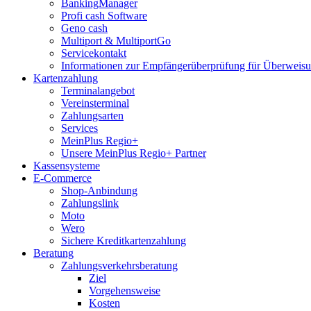
BankingManager
Profi cash Software
Geno cash
Multiport & MultiportGo
Servicekontakt
Informationen zur Empfängerüberprüfung für Überwei
Kartenzahlung
Terminalangebot
Vereinsterminal
Zahlungsarten
Services
MeinPlus Regio+
Unsere MeinPlus Regio+ Partner
Kassensysteme
E-Commerce
Shop-Anbindung
Zahlungslink
Moto
Wero
Sichere Kreditkartenzahlung
Beratung
Zahlungsverkehrsberatung
Ziel
Vorgehensweise
Kosten