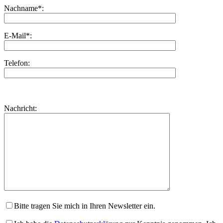
Nachname*:
E-Mail*:
Telefon:
Bitte
lasse
Bitte
Nachricht:
dieses
lasse
Feld
dieses
leer.
Feld
leer.
Bitte tragen Sie mich in Ihren Newsletter ein.