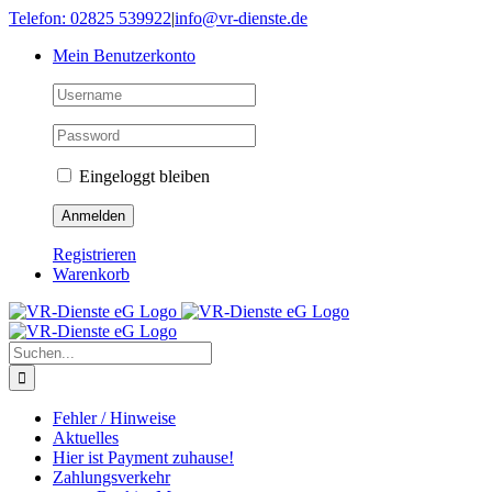
Skip
Telefon: 02825 539922
|
info@vr-dienste.de
to
Mein Benutzerkonto
content
Eingeloggt bleiben
Registrieren
Warenkorb
Suche
nach:
Fehler / Hinweise
Aktuelles
Hier ist Payment zuhause!
Zahlungsverkehr