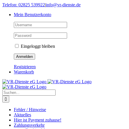
Skip
Telefon: 02825 539922
|
info@vr-dienste.de
to
Mein Benutzerkonto
content
Eingeloggt bleiben
Registrieren
Warenkorb
Suche
nach:
Fehler / Hinweise
Aktuelles
Hier ist Payment zuhause!
Zahlungsverkehr