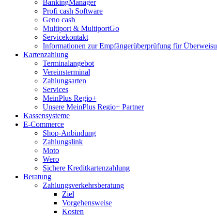
BankingManager
Profi cash Software
Geno cash
Multiport & MultiportGo
Servicekontakt
Informationen zur Empfängerüberprüfung für Überwei
Kartenzahlung
Terminalangebot
Vereinsterminal
Zahlungsarten
Services
MeinPlus Regio+
Unsere MeinPlus Regio+ Partner
Kassensysteme
E-Commerce
Shop-Anbindung
Zahlungslink
Moto
Wero
Sichere Kreditkartenzahlung
Beratung
Zahlungsverkehrsberatung
Ziel
Vorgehensweise
Kosten