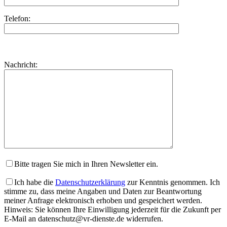
Telefon:
Bitte
lasse
Bitte
Nachricht:
dieses
lasse
Feld
dieses
leer.
Feld
leer.
Bitte tragen Sie mich in Ihren Newsletter ein.
Ich habe die
Datenschutzerklärung
zur Kenntnis genommen. Ich
stimme zu, dass meine Angaben und Daten zur Beantwortung
meiner Anfrage elektronisch erhoben und gespeichert werden.
Hinweis: Sie können Ihre Einwilligung jederzeit für die Zukunft per
E-Mail an datenschutz@vr-dienste.de widerrufen.