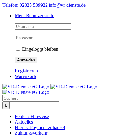
Skip
Telefon: 02825 539922
|
info@vr-dienste.de
to
Mein Benutzerkonto
content
Eingeloggt bleiben
Registrieren
Warenkorb
Suche
nach:
Fehler / Hinweise
Aktuelles
Hier ist Payment zuhause!
Zahlungsverkehr