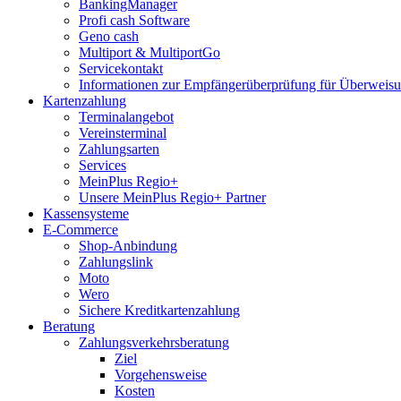
BankingManager
Profi cash Software
Geno cash
Multiport & MultiportGo
Servicekontakt
Informationen zur Empfängerüberprüfung für Überwei
Kartenzahlung
Terminalangebot
Vereinsterminal
Zahlungsarten
Services
MeinPlus Regio+
Unsere MeinPlus Regio+ Partner
Kassensysteme
E-Commerce
Shop-Anbindung
Zahlungslink
Moto
Wero
Sichere Kreditkartenzahlung
Beratung
Zahlungsverkehrsberatung
Ziel
Vorgehensweise
Kosten