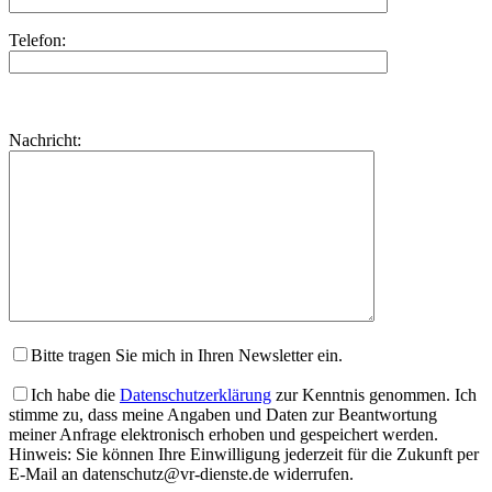
Telefon:
Bitte
lasse
Bitte
Nachricht:
dieses
lasse
Feld
dieses
leer.
Feld
leer.
Bitte tragen Sie mich in Ihren Newsletter ein.
Ich habe die
Datenschutzerklärung
zur Kenntnis genommen. Ich
stimme zu, dass meine Angaben und Daten zur Beantwortung
meiner Anfrage elektronisch erhoben und gespeichert werden.
Hinweis: Sie können Ihre Einwilligung jederzeit für die Zukunft per
E-Mail an datenschutz@vr-dienste.de widerrufen.