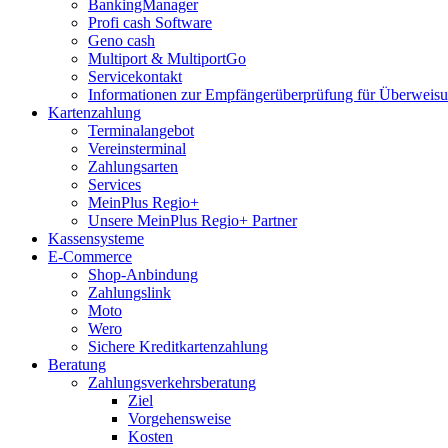
BankingManager
Profi cash Software
Geno cash
Multiport & MultiportGo
Servicekontakt
Informationen zur Empfängerüberprüfung für Überwei
Kartenzahlung
Terminalangebot
Vereinsterminal
Zahlungsarten
Services
MeinPlus Regio+
Unsere MeinPlus Regio+ Partner
Kassensysteme
E-Commerce
Shop-Anbindung
Zahlungslink
Moto
Wero
Sichere Kreditkartenzahlung
Beratung
Zahlungsverkehrsberatung
Ziel
Vorgehensweise
Kosten