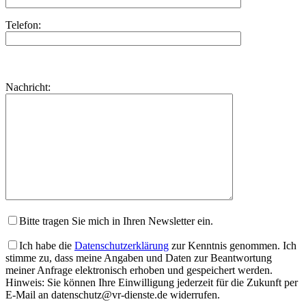
Telefon:
Bitte
lasse
Bitte
Nachricht:
dieses
lasse
Feld
dieses
leer.
Feld
leer.
Bitte tragen Sie mich in Ihren Newsletter ein.
Ich habe die
Datenschutzerklärung
zur Kenntnis genommen. Ich
stimme zu, dass meine Angaben und Daten zur Beantwortung
meiner Anfrage elektronisch erhoben und gespeichert werden.
Hinweis: Sie können Ihre Einwilligung jederzeit für die Zukunft per
E-Mail an datenschutz@vr-dienste.de widerrufen.