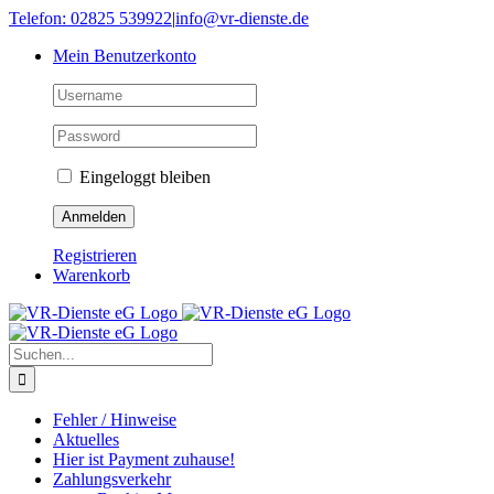
Skip
Telefon: 02825 539922
|
info@vr-dienste.de
to
Mein Benutzerkonto
content
Eingeloggt bleiben
Registrieren
Warenkorb
Suche
nach:
Fehler / Hinweise
Aktuelles
Hier ist Payment zuhause!
Zahlungsverkehr