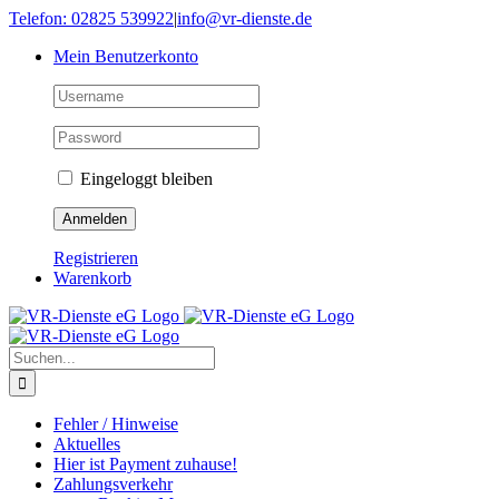
Skip
Telefon: 02825 539922
|
info@vr-dienste.de
to
Mein Benutzerkonto
content
Eingeloggt bleiben
Registrieren
Warenkorb
Suche
nach:
Fehler / Hinweise
Aktuelles
Hier ist Payment zuhause!
Zahlungsverkehr