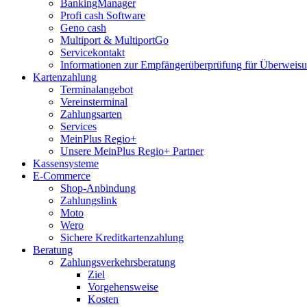
BankingManager
Profi cash Software
Geno cash
Multiport & MultiportGo
Servicekontakt
Informationen zur Empfängerüberprüfung für Überwei
Kartenzahlung
Terminalangebot
Vereinsterminal
Zahlungsarten
Services
MeinPlus Regio+
Unsere MeinPlus Regio+ Partner
Kassensysteme
E-Commerce
Shop-Anbindung
Zahlungslink
Moto
Wero
Sichere Kreditkartenzahlung
Beratung
Zahlungsverkehrsberatung
Ziel
Vorgehensweise
Kosten