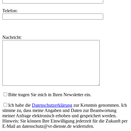
Telefon:
Bitte
lasse
Bitte
Nachricht:
dieses
lasse
Feld
dieses
leer.
Feld
leer.
Bitte tragen Sie mich in Ihren Newsletter ein.
Ich habe die
Datenschutzerklärung
zur Kenntnis genommen. Ich
stimme zu, dass meine Angaben und Daten zur Beantwortung
meiner Anfrage elektronisch erhoben und gespeichert werden.
Hinweis: Sie können Ihre Einwilligung jederzeit für die Zukunft per
E-Mail an datenschutz@vr-dienste.de widerrufen.