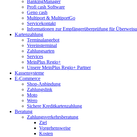
BankingManager
Profi cash Software
Geno cash
Multiport & MultiportGo
Servicekontakt
Informationen zur Empfängerüberprüfung für Überwei
Kartenzahlung
Terminalangebot
Vereinsterminal
Zahlungsarten
Services
MeinPlus Regio+
Unsere MeinPlus Regio+ Partner
Kassensysteme
E-Commerce
Shop-Anbindung
Zahlungslink
Moto
Wero
Sichere Kreditkartenzahlung
Beratung
Zahlungsverkehrsberatung
Ziel
Vorgehensweise
Kosten