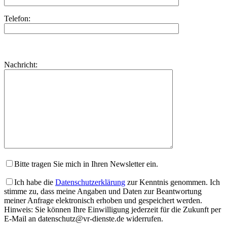
Telefon:
Bitte
lasse
Bitte
Nachricht:
dieses
lasse
Feld
dieses
leer.
Feld
leer.
Bitte tragen Sie mich in Ihren Newsletter ein.
Ich habe die
Datenschutzerklärung
zur Kenntnis genommen. Ich
stimme zu, dass meine Angaben und Daten zur Beantwortung
meiner Anfrage elektronisch erhoben und gespeichert werden.
Hinweis: Sie können Ihre Einwilligung jederzeit für die Zukunft per
E-Mail an datenschutz@vr-dienste.de widerrufen.