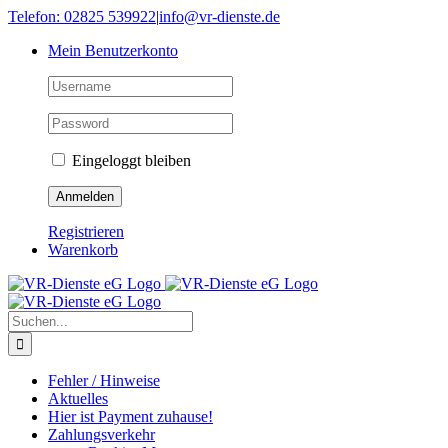
Skip
Telefon: 02825 539922
|
info@vr-dienste.de
to
Mein Benutzerkonto
content
Eingeloggt bleiben
Registrieren
Warenkorb
Suche
nach:
Fehler / Hinweise
Aktuelles
Hier ist Payment zuhause!
Zahlungsverkehr