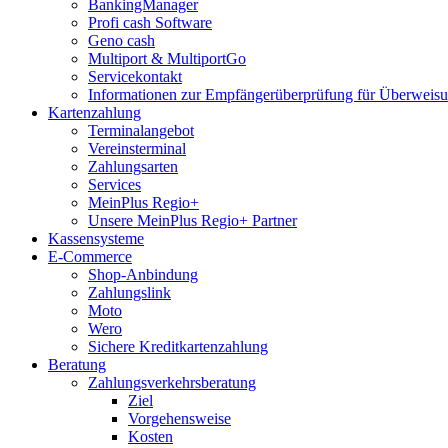
BankingManager
Profi cash Software
Geno cash
Multiport & MultiportGo
Servicekontakt
Informationen zur Empfängerüberprüfung für Überwei
Kartenzahlung
Terminalangebot
Vereinsterminal
Zahlungsarten
Services
MeinPlus Regio+
Unsere MeinPlus Regio+ Partner
Kassensysteme
E-Commerce
Shop-Anbindung
Zahlungslink
Moto
Wero
Sichere Kreditkartenzahlung
Beratung
Zahlungsverkehrsberatung
Ziel
Vorgehensweise
Kosten