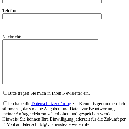
Telefon:
Bitte
lasse
Bitte
Nachricht:
dieses
lasse
Feld
dieses
leer.
Feld
leer.
Bitte tragen Sie mich in Ihren Newsletter ein.
Ich habe die
Datenschutzerklärung
zur Kenntnis genommen. Ich
stimme zu, dass meine Angaben und Daten zur Beantwortung
meiner Anfrage elektronisch erhoben und gespeichert werden.
Hinweis: Sie können Ihre Einwilligung jederzeit für die Zukunft per
E-Mail an datenschutz@vr-dienste.de widerrufen.