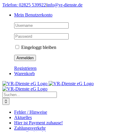
Skip
Telefon: 02825 539922
|
info@vr-dienste.de
to
Mein Benutzerkonto
content
Eingeloggt bleiben
Registrieren
Warenkorb
Suche
nach:
Fehler / Hinweise
Aktuelles
Hier ist Payment zuhause!
Zahlungsverkehr