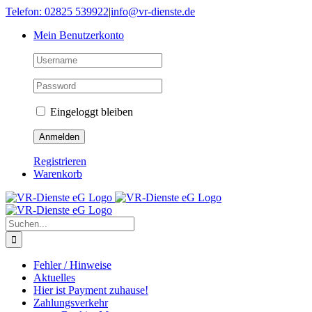
Skip
Telefon: 02825 539922
|
info@vr-dienste.de
to
Mein Benutzerkonto
content
Eingeloggt bleiben
Registrieren
Warenkorb
Suche
nach:
Fehler / Hinweise
Aktuelles
Hier ist Payment zuhause!
Zahlungsverkehr