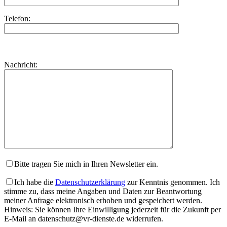
Telefon:
Bitte
lasse
Bitte
Nachricht:
dieses
lasse
Feld
dieses
leer.
Feld
leer.
Bitte tragen Sie mich in Ihren Newsletter ein.
Ich habe die
Datenschutzerklärung
zur Kenntnis genommen. Ich
stimme zu, dass meine Angaben und Daten zur Beantwortung
meiner Anfrage elektronisch erhoben und gespeichert werden.
Hinweis: Sie können Ihre Einwilligung jederzeit für die Zukunft per
E-Mail an datenschutz@vr-dienste.de widerrufen.