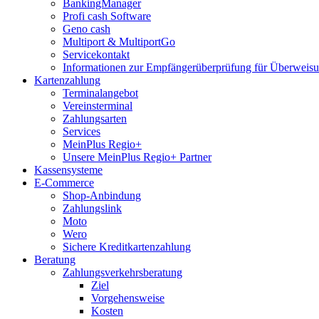
BankingManager
Profi cash Software
Geno cash
Multiport & MultiportGo
Servicekontakt
Informationen zur Empfängerüberprüfung für Überwei
Kartenzahlung
Terminalangebot
Vereinsterminal
Zahlungsarten
Services
MeinPlus Regio+
Unsere MeinPlus Regio+ Partner
Kassensysteme
E-Commerce
Shop-Anbindung
Zahlungslink
Moto
Wero
Sichere Kreditkartenzahlung
Beratung
Zahlungsverkehrsberatung
Ziel
Vorgehensweise
Kosten