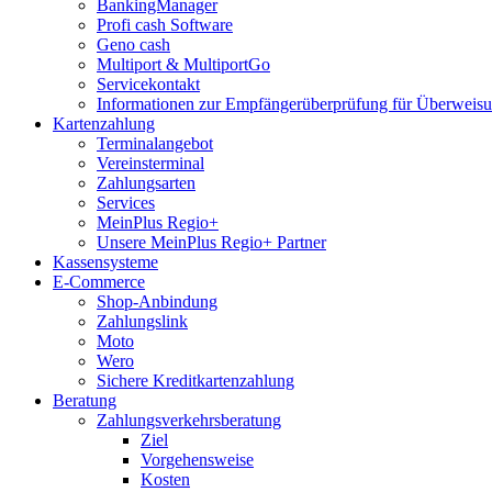
BankingManager
Profi cash Software
Geno cash
Multiport & MultiportGo
Servicekontakt
Informationen zur Empfängerüberprüfung für Überwei
Kartenzahlung
Terminalangebot
Vereinsterminal
Zahlungsarten
Services
MeinPlus Regio+
Unsere MeinPlus Regio+ Partner
Kassensysteme
E-Commerce
Shop-Anbindung
Zahlungslink
Moto
Wero
Sichere Kreditkartenzahlung
Beratung
Zahlungsverkehrsberatung
Ziel
Vorgehensweise
Kosten