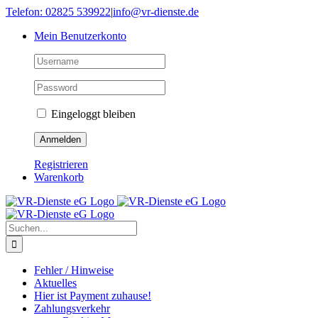
Skip
Telefon: 02825 539922
|
info@vr-dienste.de
to
Mein Benutzerkonto
content
Eingeloggt bleiben
Registrieren
Warenkorb
Suche
nach:
Fehler / Hinweise
Aktuelles
Hier ist Payment zuhause!
Zahlungsverkehr