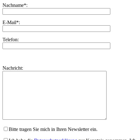
Nachname*:
E-Mail*:
Telefon:
Bitte
lasse
Bitte
Nachricht:
dieses
lasse
Feld
dieses
leer.
Feld
leer.
Bitte tragen Sie mich in Ihren Newsletter ein.