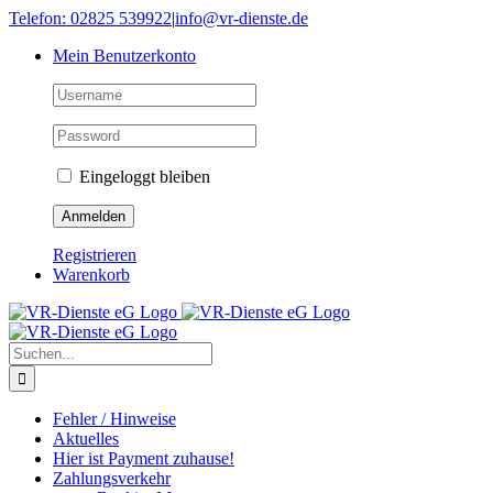
Skip
Telefon: 02825 539922
|
info@vr-dienste.de
to
Mein Benutzerkonto
content
Eingeloggt bleiben
Registrieren
Warenkorb
Suche
nach:
Fehler / Hinweise
Aktuelles
Hier ist Payment zuhause!
Zahlungsverkehr