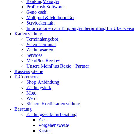
BankingManager
Profi cash Software
Geno cash
Multiport & MultiportGo
Servicekontakt
Informationen zur Empfängerüberprüfung für Überwei
Kartenzahlung
Terminalangebot
Vereinsterminal
Zahlungsarten
Services
MeinPlus Regio+
Unsere MeinPlus Regio+ Partner
Kassensysteme
E-Commerce
Shop-Anbindung
Zahlungslink
Moto
Wero
Sichere Kreditkartenzahlung
Beratung
Zahlungsverkehrsberatung
Ziel
Vorgehensweise
Kosten