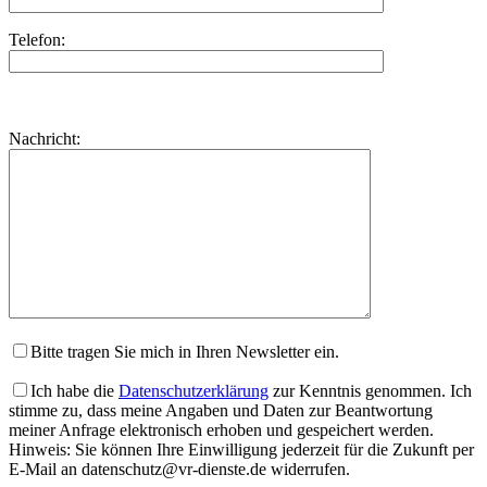
Telefon:
Bitte
lasse
Bitte
Nachricht:
dieses
lasse
Feld
dieses
leer.
Feld
leer.
Bitte tragen Sie mich in Ihren Newsletter ein.
Ich habe die
Datenschutzerklärung
zur Kenntnis genommen. Ich
stimme zu, dass meine Angaben und Daten zur Beantwortung
meiner Anfrage elektronisch erhoben und gespeichert werden.
Hinweis: Sie können Ihre Einwilligung jederzeit für die Zukunft per
E-Mail an datenschutz@vr-dienste.de widerrufen.