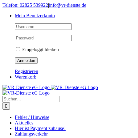
Skip
Telefon: 02825 539922
|
info@vr-dienste.de
to
Mein Benutzerkonto
content
Eingeloggt bleiben
Registrieren
Warenkorb
Suche
nach:
Fehler / Hinweise
Aktuelles
Hier ist Payment zuhause!
Zahlungsverkehr