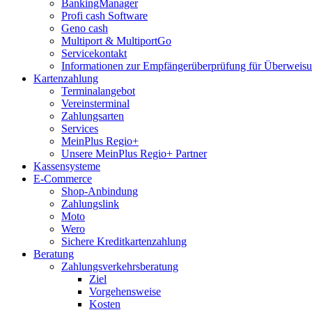
BankingManager
Profi cash Software
Geno cash
Multiport & MultiportGo
Servicekontakt
Informationen zur Empfängerüberprüfung für Überwei
Kartenzahlung
Terminalangebot
Vereinsterminal
Zahlungsarten
Services
MeinPlus Regio+
Unsere MeinPlus Regio+ Partner
Kassensysteme
E-Commerce
Shop-Anbindung
Zahlungslink
Moto
Wero
Sichere Kreditkartenzahlung
Beratung
Zahlungsverkehrsberatung
Ziel
Vorgehensweise
Kosten