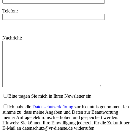
Telefon:
Bitte
lasse
Bitte
Nachricht:
dieses
lasse
Feld
dieses
leer.
Feld
leer.
Bitte tragen Sie mich in Ihren Newsletter ein.
Ich habe die
Datenschutzerklärung
zur Kenntnis genommen. Ich
stimme zu, dass meine Angaben und Daten zur Beantwortung
meiner Anfrage elektronisch erhoben und gespeichert werden.
Hinweis: Sie können Ihre Einwilligung jederzeit für die Zukunft per
E-Mail an datenschutz@vr-dienste.de widerrufen.