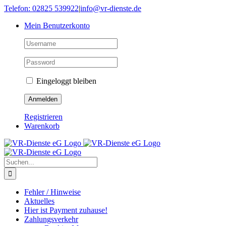
Skip
Telefon: 02825 539922
|
info@vr-dienste.de
to
Mein Benutzerkonto
content
Eingeloggt bleiben
Registrieren
Warenkorb
Suche
nach:
Fehler / Hinweise
Aktuelles
Hier ist Payment zuhause!
Zahlungsverkehr