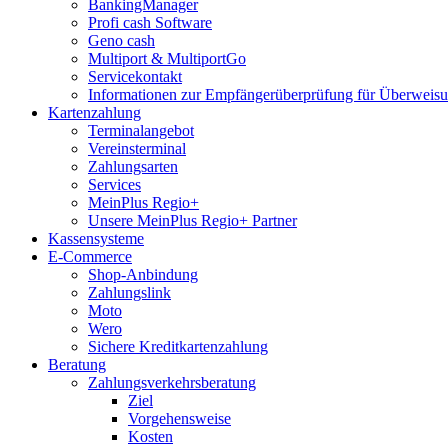
BankingManager
Profi cash Software
Geno cash
Multiport & MultiportGo
Servicekontakt
Informationen zur Empfängerüberprüfung für Überwei
Kartenzahlung
Terminalangebot
Vereinsterminal
Zahlungsarten
Services
MeinPlus Regio+
Unsere MeinPlus Regio+ Partner
Kassensysteme
E-Commerce
Shop-Anbindung
Zahlungslink
Moto
Wero
Sichere Kreditkartenzahlung
Beratung
Zahlungsverkehrsberatung
Ziel
Vorgehensweise
Kosten