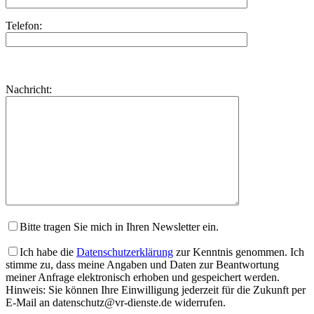
Telefon:
Bitte
lasse
Bitte
Nachricht:
dieses
lasse
Feld
dieses
leer.
Feld
leer.
Bitte tragen Sie mich in Ihren Newsletter ein.
Ich habe die
Datenschutzerklärung
zur Kenntnis genommen. Ich
stimme zu, dass meine Angaben und Daten zur Beantwortung
meiner Anfrage elektronisch erhoben und gespeichert werden.
Hinweis: Sie können Ihre Einwilligung jederzeit für die Zukunft per
E-Mail an datenschutz@vr-dienste.de widerrufen.