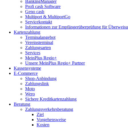
BankingManager
Profi cash Software
Geno cash
Multiport & MultiportGo
Servicekontakt
Informationen zur Empfängerüberprüfung für Überwei
Kartenzahlung
Terminalangebot
Vereinsterminal
Zahlungsarten
Services
MeinPlus Regio+
Unsere MeinPlus Regio+ Partner
Kassensysteme
E-Commerce
Shop-Anbindung
Zahlungslink
Moto
Wero
Sichere Kreditkartenzahlung
Beratung
Zahlungsverkehrsberatung
Ziel
Vorgehensweise
Kosten