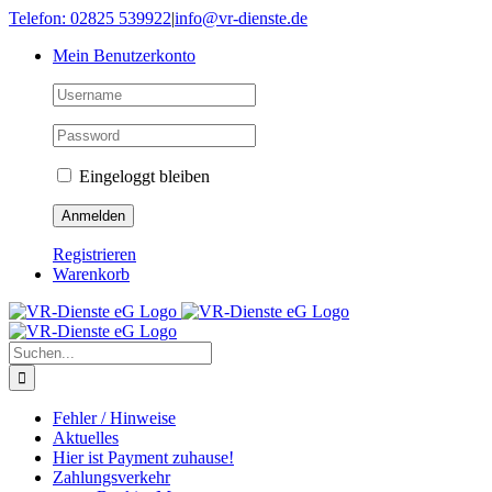
Skip
Telefon: 02825 539922
|
info@vr-dienste.de
to
Mein Benutzerkonto
content
Eingeloggt bleiben
Registrieren
Warenkorb
Suche
nach:
Fehler / Hinweise
Aktuelles
Hier ist Payment zuhause!
Zahlungsverkehr