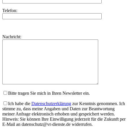
Telefon:
Bitte
lasse
Bitte
Nachricht:
dieses
lasse
Feld
dieses
leer.
Feld
leer.
Bitte tragen Sie mich in Ihren Newsletter ein.
Ich habe die
Datenschutzerklärung
zur Kenntnis genommen. Ich
stimme zu, dass meine Angaben und Daten zur Beantwortung
meiner Anfrage elektronisch erhoben und gespeichert werden.
Hinweis: Sie können Ihre Einwilligung jederzeit für die Zukunft per
E-Mail an datenschutz@vr-dienste.de widerrufen.