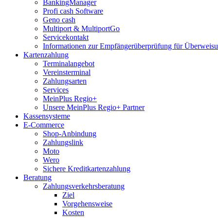
BankingManager
Profi cash Software
Geno cash
Multiport & MultiportGo
Servicekontakt
Informationen zur Empfängerüberprüfung für Überwei
Kartenzahlung
Terminalangebot
Vereinsterminal
Zahlungsarten
Services
MeinPlus Regio+
Unsere MeinPlus Regio+ Partner
Kassensysteme
E-Commerce
Shop-Anbindung
Zahlungslink
Moto
Wero
Sichere Kreditkartenzahlung
Beratung
Zahlungsverkehrsberatung
Ziel
Vorgehensweise
Kosten