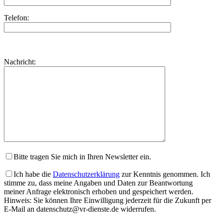
Telefon:
Bitte
lasse
Bitte
Nachricht:
dieses
lasse
Feld
dieses
leer.
Feld
leer.
Bitte tragen Sie mich in Ihren Newsletter ein.
Ich habe die
Datenschutzerklärung
zur Kenntnis genommen. Ich
stimme zu, dass meine Angaben und Daten zur Beantwortung
meiner Anfrage elektronisch erhoben und gespeichert werden.
Hinweis: Sie können Ihre Einwilligung jederzeit für die Zukunft per
E-Mail an datenschutz@vr-dienste.de widerrufen.