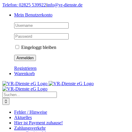
Skip
Telefon: 02825 539922
|
info@vr-dienste.de
to
Mein Benutzerkonto
content
Eingeloggt bleiben
Registrieren
Warenkorb
Suche
nach:
Fehler / Hinweise
Aktuelles
Hier ist Payment zuhause!
Zahlungsverkehr