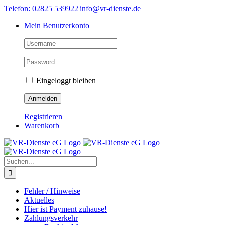
Skip
Telefon: 02825 539922
|
info@vr-dienste.de
to
Mein Benutzerkonto
content
Eingeloggt bleiben
Registrieren
Warenkorb
Suche
nach:
Fehler / Hinweise
Aktuelles
Hier ist Payment zuhause!
Zahlungsverkehr