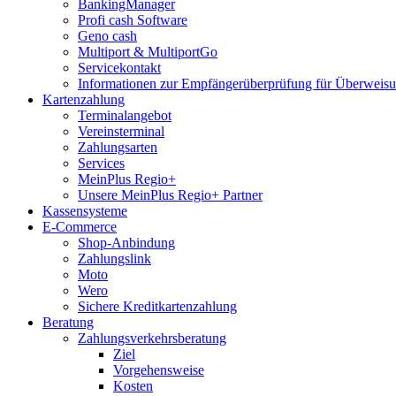
BankingManager
Profi cash Software
Geno cash
Multiport & MultiportGo
Servicekontakt
Informationen zur Empfängerüberprüfung für Überwei
Kartenzahlung
Terminalangebot
Vereinsterminal
Zahlungsarten
Services
MeinPlus Regio+
Unsere MeinPlus Regio+ Partner
Kassensysteme
E-Commerce
Shop-Anbindung
Zahlungslink
Moto
Wero
Sichere Kreditkartenzahlung
Beratung
Zahlungsverkehrsberatung
Ziel
Vorgehensweise
Kosten