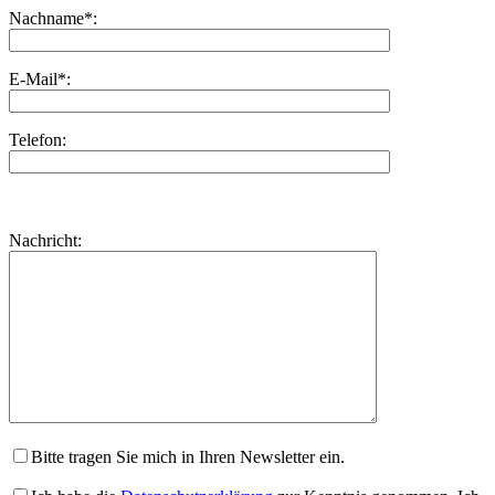
Nachname*:
E-Mail*:
Telefon:
Bitte
lasse
Bitte
Nachricht:
dieses
lasse
Feld
dieses
leer.
Feld
leer.
Bitte tragen Sie mich in Ihren Newsletter ein.