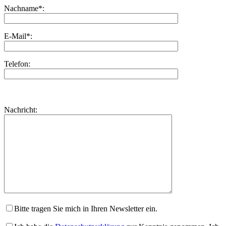
Nachname*:
E-Mail*:
Telefon:
Bitte
lasse
Bitte
Nachricht:
dieses
lasse
Feld
dieses
leer.
Feld
leer.
Bitte tragen Sie mich in Ihren Newsletter ein.