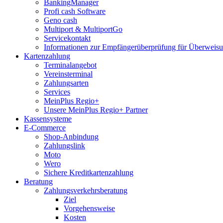
BankingManager
Profi cash Software
Geno cash
Multiport & MultiportGo
Servicekontakt
Informationen zur Empfängerüberprüfung für Überwei
Kartenzahlung
Terminalangebot
Vereinsterminal
Zahlungsarten
Services
MeinPlus Regio+
Unsere MeinPlus Regio+ Partner
Kassensysteme
E-Commerce
Shop-Anbindung
Zahlungslink
Moto
Wero
Sichere Kreditkartenzahlung
Beratung
Zahlungsverkehrsberatung
Ziel
Vorgehensweise
Kosten