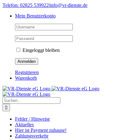
Skip
Telefon: 02825 539922
|
info@vr-dienste.de
to
Mein Benutzerkonto
content
Eingeloggt bleiben
Registrieren
Warenkorb
Suche
nach:
Fehler / Hinweise
Aktuelles
Hier ist Payment zuhause!
Zahlungsverkehr