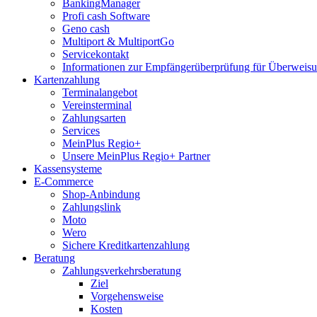
BankingManager
Profi cash Software
Geno cash
Multiport & MultiportGo
Servicekontakt
Informationen zur Empfängerüberprüfung für Überwei
Kartenzahlung
Terminalangebot
Vereinsterminal
Zahlungsarten
Services
MeinPlus Regio+
Unsere MeinPlus Regio+ Partner
Kassensysteme
E-Commerce
Shop-Anbindung
Zahlungslink
Moto
Wero
Sichere Kreditkartenzahlung
Beratung
Zahlungsverkehrsberatung
Ziel
Vorgehensweise
Kosten