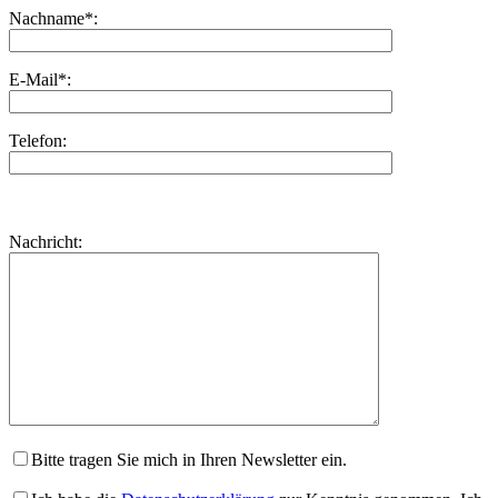
Nachname*:
E-Mail*:
Telefon:
Bitte
lasse
Bitte
Nachricht:
dieses
lasse
Feld
dieses
leer.
Feld
leer.
Bitte tragen Sie mich in Ihren Newsletter ein.