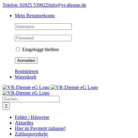
Skip
Telefon: 02825 539922
|
info@vr-dienste.de
to
Mein Benutzerkonto
content
Eingeloggt bleiben
Registrieren
Warenkorb
Suche
nach:
Fehler / Hinweise
Aktuelles
Hier ist Payment zuhause!
Zahlungsverkehr