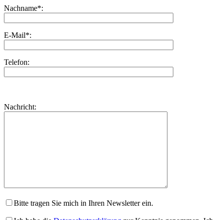
Nachname*:
E-Mail*:
Telefon:
Bitte
lasse
Bitte
Nachricht:
dieses
lasse
Feld
dieses
leer.
Feld
leer.
Bitte tragen Sie mich in Ihren Newsletter ein.