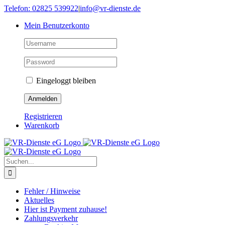
Skip
Telefon: 02825 539922
|
info@vr-dienste.de
to
Mein Benutzerkonto
content
Eingeloggt bleiben
Registrieren
Warenkorb
Suche
nach:
Fehler / Hinweise
Aktuelles
Hier ist Payment zuhause!
Zahlungsverkehr