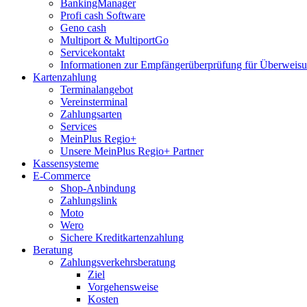
BankingManager
Profi cash Software
Geno cash
Multiport & MultiportGo
Servicekontakt
Informationen zur Empfängerüberprüfung für Überwei
Kartenzahlung
Terminalangebot
Vereinsterminal
Zahlungsarten
Services
MeinPlus Regio+
Unsere MeinPlus Regio+ Partner
Kassensysteme
E-Commerce
Shop-Anbindung
Zahlungslink
Moto
Wero
Sichere Kreditkartenzahlung
Beratung
Zahlungsverkehrsberatung
Ziel
Vorgehensweise
Kosten