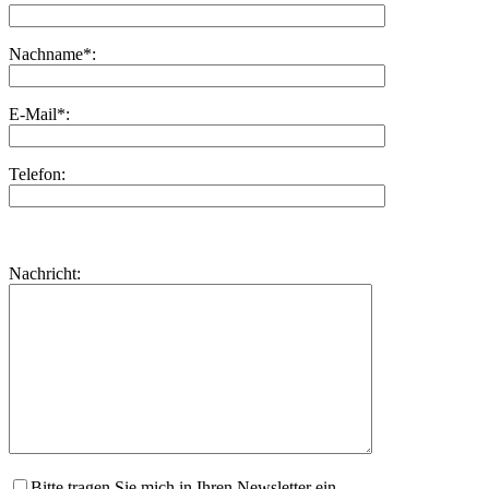
Nachname*:
E-Mail*:
Telefon:
Bitte
lasse
Bitte
Nachricht:
dieses
lasse
Feld
dieses
leer.
Feld
leer.
Bitte tragen Sie mich in Ihren Newsletter ein.