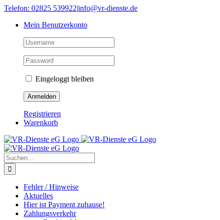
Skip
Telefon: 02825 539922
|
info@vr-dienste.de
to
Mein Benutzerkonto
content
Eingeloggt bleiben
Registrieren
Warenkorb
Suche
nach:
Fehler / Hinweise
Aktuelles
Hier ist Payment zuhause!
Zahlungsverkehr