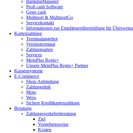
BankingManager
Profi cash Software
Geno cash
Multiport & MultiportGo
Servicekontakt
Informationen zur Empfängerüberprüfung für Überwei
Kartenzahlung
Terminalangebot
Vereinsterminal
Zahlungsarten
Services
MeinPlus Regio+
Unsere MeinPlus Regio+ Partner
Kassensysteme
E-Commerce
Shop-Anbindung
Zahlungslink
Moto
Wero
Sichere Kreditkartenzahlung
Beratung
Zahlungsverkehrsberatung
Ziel
Vorgehensweise
Kosten