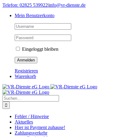
Skip
Telefon: 02825 539922
|
info@vr-dienste.de
to
Mein Benutzerkonto
content
Eingeloggt bleiben
Registrieren
Warenkorb
Suche
nach:
Fehler / Hinweise
Aktuelles
Hier ist Payment zuhause!
Zahlungsverkehr