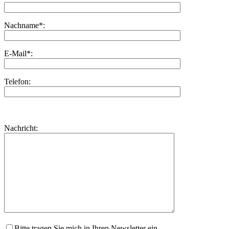
Nachname*:
E-Mail*:
Telefon:
Bitte
lasse
Bitte
Nachricht:
dieses
lasse
Feld
dieses
leer.
Feld
leer.
Bitte tragen Sie mich in Ihren Newsletter ein.