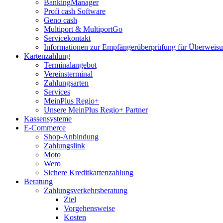
BankingManager
Profi cash Software
Geno cash
Multiport & MultiportGo
Servicekontakt
Informationen zur Empfängerüberprüfung für Überwei
Kartenzahlung
Terminalangebot
Vereinsterminal
Zahlungsarten
Services
MeinPlus Regio+
Unsere MeinPlus Regio+ Partner
Kassensysteme
E-Commerce
Shop-Anbindung
Zahlungslink
Moto
Wero
Sichere Kreditkartenzahlung
Beratung
Zahlungsverkehrsberatung
Ziel
Vorgehensweise
Kosten