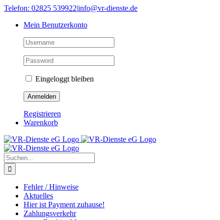
Skip
Telefon: 02825 539922
|
info@vr-dienste.de
to
Mein Benutzerkonto
content
Eingeloggt bleiben
Registrieren
Warenkorb
Suche
nach:
Fehler / Hinweise
Aktuelles
Hier ist Payment zuhause!
Zahlungsverkehr