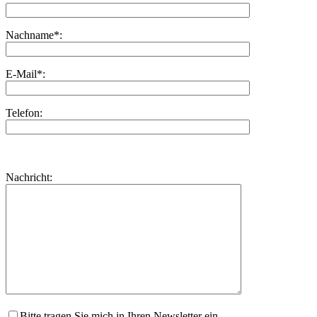
Nachname*:
E-Mail*:
Telefon:
Bitte
lasse
Bitte
Nachricht:
dieses
lasse
Feld
dieses
leer.
Feld
leer.
Bitte tragen Sie mich in Ihren Newsletter ein.