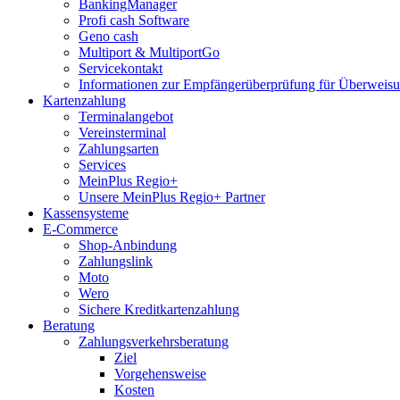
BankingManager
Profi cash Software
Geno cash
Multiport & MultiportGo
Servicekontakt
Informationen zur Empfängerüberprüfung für Überwei
Kartenzahlung
Terminalangebot
Vereinsterminal
Zahlungsarten
Services
MeinPlus Regio+
Unsere MeinPlus Regio+ Partner
Kassensysteme
E-Commerce
Shop-Anbindung
Zahlungslink
Moto
Wero
Sichere Kreditkartenzahlung
Beratung
Zahlungsverkehrsberatung
Ziel
Vorgehensweise
Kosten