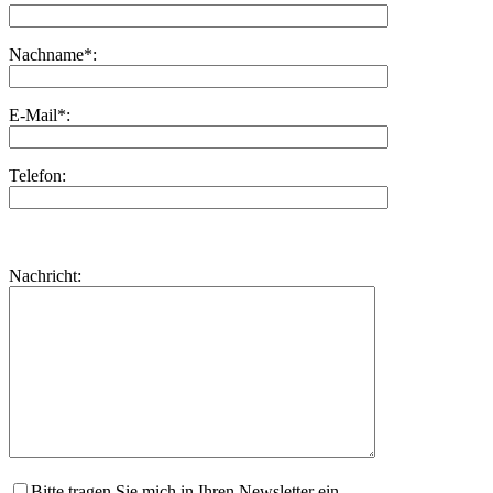
Nachname*:
E-Mail*:
Telefon:
Bitte
lasse
Bitte
Nachricht:
dieses
lasse
Feld
dieses
leer.
Feld
leer.
Bitte tragen Sie mich in Ihren Newsletter ein.