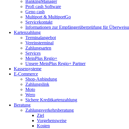
BankingManager
Profi cash Software
Geno cash
Multiport & MultiportGo
Servicekontakt
Informationen zur Empfängerüberprüfung für Überwei
Kartenzahlung
Terminalangebot
Vereinsterminal
Zahlungsarten
Services
MeinPlus Regio+
Unsere MeinPlus Regio+ Partner
Kassensysteme
E-Commerce
Shop-Anbindung
Zahlungslink
Moto
Wero
Sichere Kreditkartenzahlung
Beratung
Zahlungsverkehrsberatung
Ziel
Vorgehensweise
Kosten