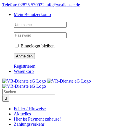
Skip
Telefon: 02825 539922
|
info@vr-dienste.de
to
Mein Benutzerkonto
content
Eingeloggt bleiben
Registrieren
Warenkorb
Suche
nach:
Fehler / Hinweise
Aktuelles
Hier ist Payment zuhause!
Zahlungsverkehr