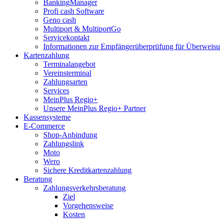
BankingManager
Profi cash Software
Geno cash
Multiport & MultiportGo
Servicekontakt
Informationen zur Empfängerüberprüfung für Überwei
Kartenzahlung
Terminalangebot
Vereinsterminal
Zahlungsarten
Services
MeinPlus Regio+
Unsere MeinPlus Regio+ Partner
Kassensysteme
E-Commerce
Shop-Anbindung
Zahlungslink
Moto
Wero
Sichere Kreditkartenzahlung
Beratung
Zahlungsverkehrsberatung
Ziel
Vorgehensweise
Kosten