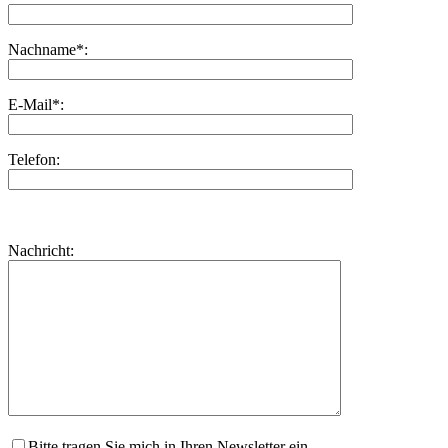
Nachname*:
E-Mail*:
Telefon:
Bitte
lasse
Bitte
Nachricht:
dieses
lasse
Feld
dieses
leer.
Feld
leer.
Bitte tragen Sie mich in Ihren Newsletter ein.