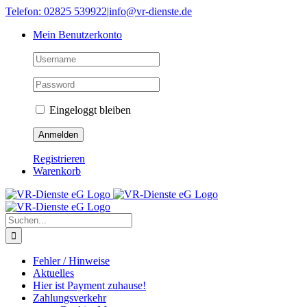
Skip
Telefon: 02825 539922
|
info@vr-dienste.de
to
Mein Benutzerkonto
content
Eingeloggt bleiben
Registrieren
Warenkorb
Suche
nach:
Fehler / Hinweise
Aktuelles
Hier ist Payment zuhause!
Zahlungsverkehr