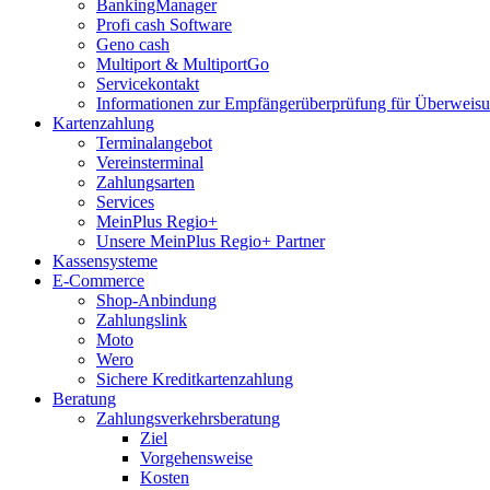
BankingManager
Profi cash Software
Geno cash
Multiport & MultiportGo
Servicekontakt
Informationen zur Empfängerüberprüfung für Überwei
Kartenzahlung
Terminalangebot
Vereinsterminal
Zahlungsarten
Services
MeinPlus Regio+
Unsere MeinPlus Regio+ Partner
Kassensysteme
E-Commerce
Shop-Anbindung
Zahlungslink
Moto
Wero
Sichere Kreditkartenzahlung
Beratung
Zahlungsverkehrsberatung
Ziel
Vorgehensweise
Kosten