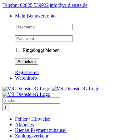
Skip
Telefon: 02825 539922
|
info@vr-dienste.de
to
Mein Benutzerkonto
content
Eingeloggt bleiben
Registrieren
Warenkorb
Suche
nach:
Fehler / Hinweise
Aktuelles
Hier ist Payment zuhause!
Zahlungsverkehr