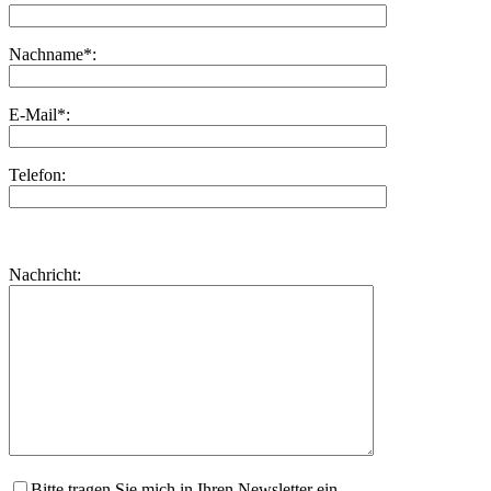
Nachname*:
E-Mail*:
Telefon:
Bitte
lasse
Bitte
Nachricht:
dieses
lasse
Feld
dieses
leer.
Feld
leer.
Bitte tragen Sie mich in Ihren Newsletter ein.