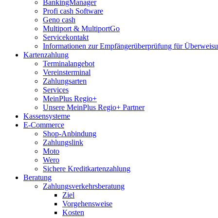
BankingManager
Profi cash Software
Geno cash
Multiport & MultiportGo
Servicekontakt
Informationen zur Empfängerüberprüfung für Überwei
Kartenzahlung
Terminalangebot
Vereinsterminal
Zahlungsarten
Services
MeinPlus Regio+
Unsere MeinPlus Regio+ Partner
Kassensysteme
E-Commerce
Shop-Anbindung
Zahlungslink
Moto
Wero
Sichere Kreditkartenzahlung
Beratung
Zahlungsverkehrsberatung
Ziel
Vorgehensweise
Kosten