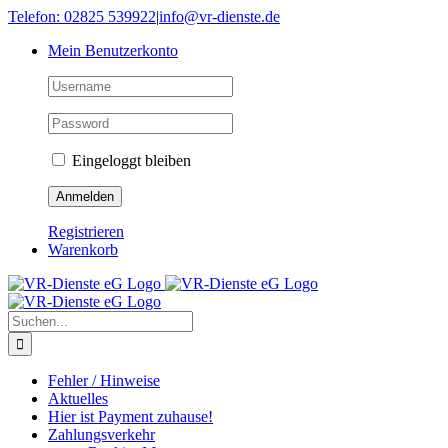
Skip
Telefon: 02825 539922
|
info@vr-dienste.de
to
Mein Benutzerkonto
content
Eingeloggt bleiben
Registrieren
Warenkorb
Suche
nach:
Fehler / Hinweise
Aktuelles
Hier ist Payment zuhause!
Zahlungsverkehr