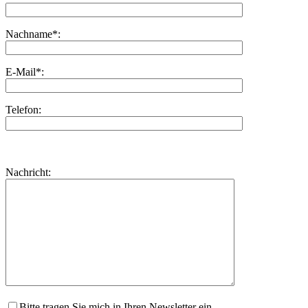
Nachname*:
E-Mail*:
Telefon:
Bitte
lasse
Bitte
Nachricht:
dieses
lasse
Feld
dieses
leer.
Feld
leer.
Bitte tragen Sie mich in Ihren Newsletter ein.