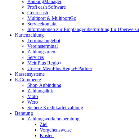
BankingManager
Profi cash Software
Geno cash
Multiport & MultiportGo
Servicekontakt
Informationen zur Empfängerüberprüfung für Überwei
Kartenzahlung
Terminalangebot
Vereinsterminal
Zahlungsarten
Services
MeinPlus Regio+
Unsere MeinPlus Regio+ Partner
Kassensysteme
E-Commerce
Shop-Anbindung
Zahlungslink
Moto
Wero
Sichere Kreditkartenzahlung
Beratung
Zahlungsverkehrsberatung
Ziel
Vorgehensweise
Kosten