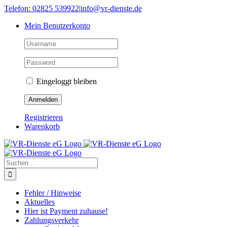
Skip
Telefon: 02825 539922
|
info@vr-dienste.de
to
Mein Benutzerkonto
content
Eingeloggt bleiben
Registrieren
Warenkorb
Suche
nach:
Fehler / Hinweise
Aktuelles
Hier ist Payment zuhause!
Zahlungsverkehr