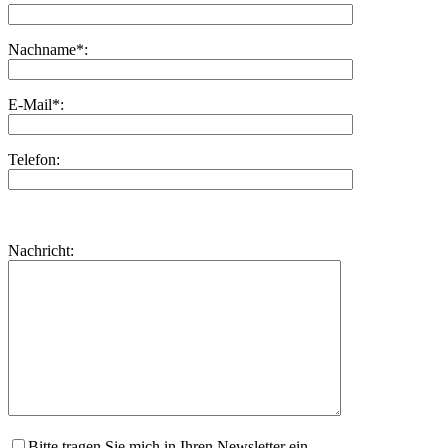
Nachname*:
E-Mail*:
Telefon:
Bitte
lasse
Bitte
Nachricht:
dieses
lasse
Feld
dieses
leer.
Feld
leer.
Bitte tragen Sie mich in Ihren Newsletter ein.