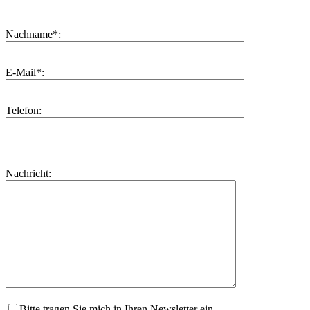
Nachname*:
E-Mail*:
Telefon:
Bitte
lasse
Bitte
Nachricht:
dieses
lasse
Feld
dieses
leer.
Feld
leer.
Bitte tragen Sie mich in Ihren Newsletter ein.