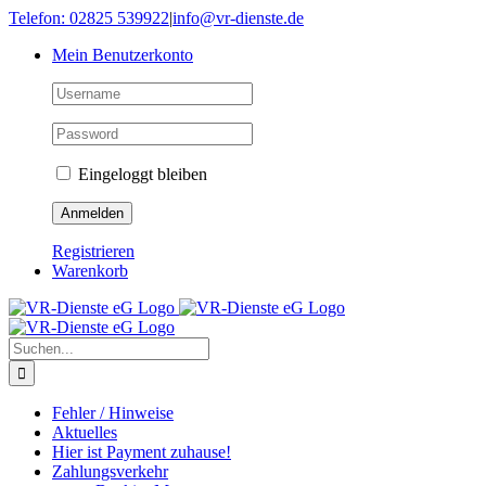
Skip
Telefon: 02825 539922
|
info@vr-dienste.de
to
Mein Benutzerkonto
content
Eingeloggt bleiben
Registrieren
Warenkorb
Suche
nach:
Fehler / Hinweise
Aktuelles
Hier ist Payment zuhause!
Zahlungsverkehr