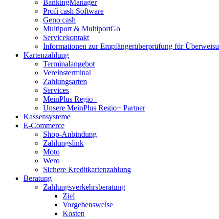
BankingManager
Profi cash Software
Geno cash
Multiport & MultiportGo
Servicekontakt
Informationen zur Empfängerüberprüfung für Überwei
Kartenzahlung
Terminalangebot
Vereinsterminal
Zahlungsarten
Services
MeinPlus Regio+
Unsere MeinPlus Regio+ Partner
Kassensysteme
E-Commerce
Shop-Anbindung
Zahlungslink
Moto
Wero
Sichere Kreditkartenzahlung
Beratung
Zahlungsverkehrsberatung
Ziel
Vorgehensweise
Kosten