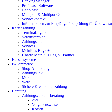
BankingManager
Profi cash Software
Geno cash
Multiport & MultiportGo
Servicekontakt
Informationen zur Empfängerüberprüfung für Überwei
Kartenzahlung
Terminalangebot
Vereinsterminal
Zahlungsarten
Services
MeinPlus Regio+
Unsere MeinPlus Regio+ Partner
Kassensysteme
E-Commerce
Shop-Anbindung
Zahlungslink
Moto
Wero
Sichere Kreditkartenzahlung
Beratung
Zahlungsverkehrsberatung
Ziel
Vorgehensweise
Kosten