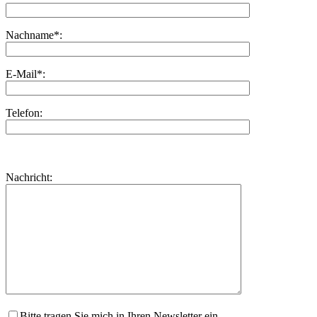
Nachname*:
E-Mail*:
Telefon:
Bitte
lasse
Bitte
Nachricht:
dieses
lasse
Feld
dieses
leer.
Feld
leer.
Bitte tragen Sie mich in Ihren Newsletter ein.