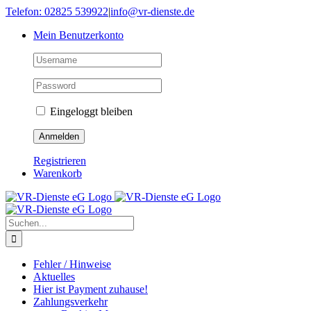
Skip
Telefon: 02825 539922
|
info@vr-dienste.de
to
Mein Benutzerkonto
content
Eingeloggt bleiben
Registrieren
Warenkorb
Suche
nach:
Fehler / Hinweise
Aktuelles
Hier ist Payment zuhause!
Zahlungsverkehr