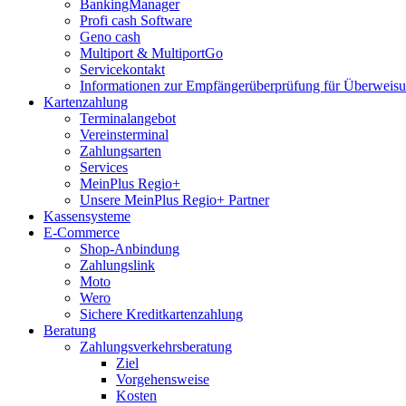
BankingManager
Profi cash Software
Geno cash
Multiport & MultiportGo
Servicekontakt
Informationen zur Empfängerüberprüfung für Überwei
Kartenzahlung
Terminalangebot
Vereinsterminal
Zahlungsarten
Services
MeinPlus Regio+
Unsere MeinPlus Regio+ Partner
Kassensysteme
E-Commerce
Shop-Anbindung
Zahlungslink
Moto
Wero
Sichere Kreditkartenzahlung
Beratung
Zahlungsverkehrsberatung
Ziel
Vorgehensweise
Kosten