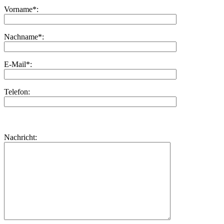
Vorname*:
Nachname*:
E-Mail*:
Telefon:
Bitte
lasse
Bitte
Nachricht:
dieses
lasse
Feld
dieses
leer.
Feld
leer.