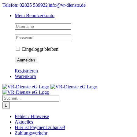
Skip
Telefon: 02825 539922
|
info@vr-dienste.de
to
Mein Benutzerkonto
content
Eingeloggt bleiben
Registrieren
Warenkorb
Suche
nach:
Fehler / Hinweise
Aktuelles
Hier ist Payment zuhause!
Zahlungsverkehr