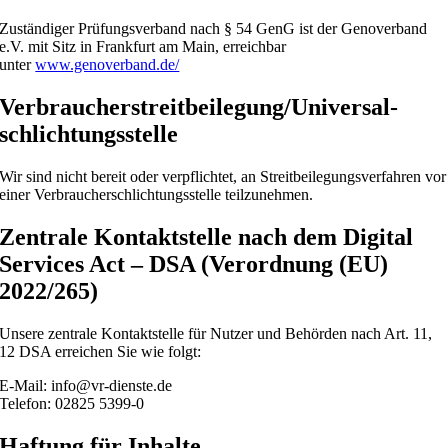
Zuständiger Prüfungsverband nach § 54 GenG ist der Genoverband
e.V. mit Sitz in Frankfurt am Main, erreichbar
unter
www.genoverband.de/
Verbraucher­streit­beilegung/Universal­
schlichtungs­stelle
Wir sind nicht bereit oder verpflichtet, an Streitbeilegungsverfahren vor
einer Verbraucherschlichtungsstelle teilzunehmen.
Zentrale Kontaktstelle nach dem Digital
Services Act – DSA (Verordnung (EU)
2022/265)
Unsere zentrale Kontaktstelle für Nutzer und Behörden nach Art. 11,
12 DSA erreichen Sie wie folgt:
E-Mail: info@vr-dienste.de
Telefon: 02825 5399-0
Haftung für Inhalte