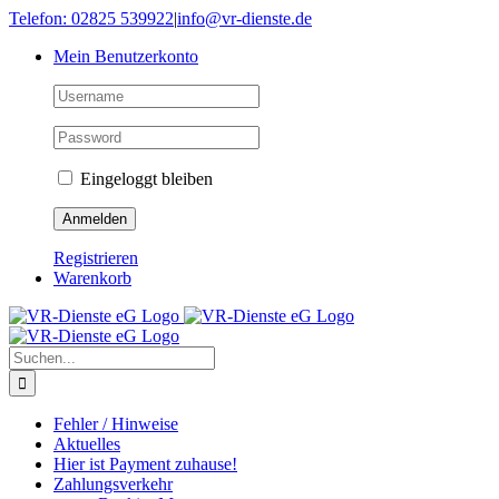
Skip
Telefon: 02825 539922
|
info@vr-dienste.de
to
Mein Benutzerkonto
content
Eingeloggt bleiben
Registrieren
Warenkorb
Suche
nach:
Fehler / Hinweise
Aktuelles
Hier ist Payment zuhause!
Zahlungsverkehr