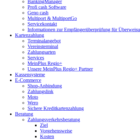
BankingManager
Profi cash Software
Geno cash
Multiport & MultiportGo
Servicekontakt
Informationen zur Empfängerüberprüfung für Überwei
Kartenzahlung
Terminalangebot
Vereinsterminal
Zahlungsarten
Services
MeinPlus Regio+
Unsere MeinPlus Regio+ Partner
Kassensysteme
E-Commerce
Shop-Anbindung
Zahlungslink
Moto
Wero
Sichere Kreditkartenzahlung
Beratung
Zahlungsverkehrsberatung
Ziel
Vorgehensweise
Kosten