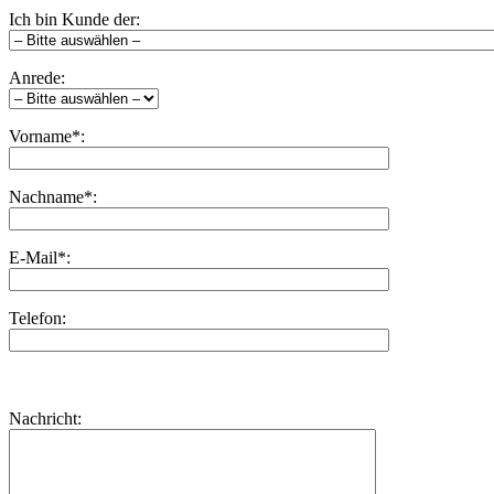
Ich bin Kunde der:
Anrede:
Vorname*:
Nachname*:
E-Mail*:
Telefon:
Bitte
lasse
Bitte
Nachricht:
dieses
lasse
Feld
dieses
leer.
Feld
leer.