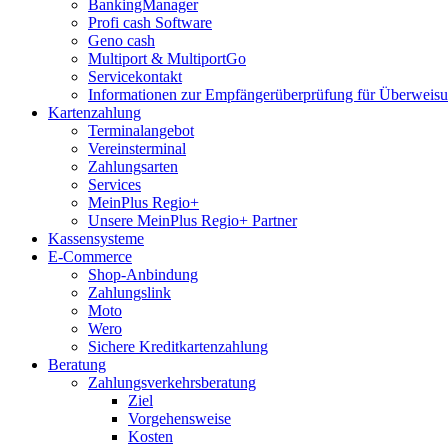
BankingManager
Profi cash Software
Geno cash
Multiport & MultiportGo
Servicekontakt
Informationen zur Empfängerüberprüfung für Überwei
Kartenzahlung
Terminalangebot
Vereinsterminal
Zahlungsarten
Services
MeinPlus Regio+
Unsere MeinPlus Regio+ Partner
Kassensysteme
E-Commerce
Shop-Anbindung
Zahlungslink
Moto
Wero
Sichere Kreditkartenzahlung
Beratung
Zahlungsverkehrsberatung
Ziel
Vorgehensweise
Kosten