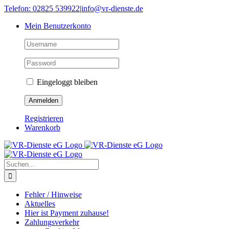
Skip
Telefon: 02825 539922
|
info@vr-dienste.de
to
Mein Benutzerkonto
content
Eingeloggt bleiben
Registrieren
Warenkorb
Suche
nach:
Fehler / Hinweise
Aktuelles
Hier ist Payment zuhause!
Zahlungsverkehr