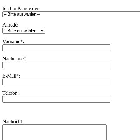
Ich bin Kunde der:
Anrede:
Vorname*:
Nachname*:
E-Mail*:
Telefon:
Bitte
lasse
Bitte
Nachricht:
dieses
lasse
Feld
dieses
leer.
Feld
leer.