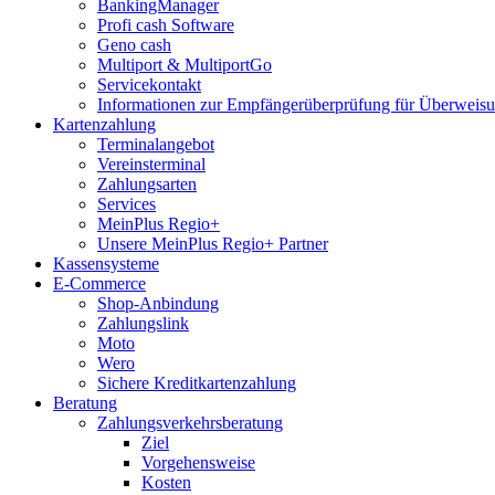
BankingManager
Profi cash Software
Geno cash
Multiport & MultiportGo
Servicekontakt
Informationen zur Empfängerüberprüfung für Überwei
Kartenzahlung
Terminalangebot
Vereinsterminal
Zahlungsarten
Services
MeinPlus Regio+
Unsere MeinPlus Regio+ Partner
Kassensysteme
E-Commerce
Shop-Anbindung
Zahlungslink
Moto
Wero
Sichere Kreditkartenzahlung
Beratung
Zahlungsverkehrsberatung
Ziel
Vorgehensweise
Kosten