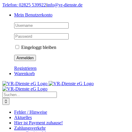
Skip
Telefon: 02825 539922
|
info@vr-dienste.de
to
Mein Benutzerkonto
content
Eingeloggt bleiben
Registrieren
Warenkorb
Suche
nach:
Fehler / Hinweise
Aktuelles
Hier ist Payment zuhause!
Zahlungsverkehr