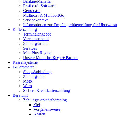
BankingManager
Profi cash Software
Geno cash
Multiport & MultiportGo
Servicekontakt
Informationen zur Empfängerüberprüfung für Überwei
Kartenzahlung
Terminalangebot
Vereinsterminal
Zahlungsarten
Services
MeinPlus Regio+
Unsere MeinPlus Regio+ Partner
Kassensysteme
E-Commerce
Shop-Anbindung
Zahlungslink
Moto
Wero
Sichere Kreditkartenzahlung
Beratung
Zahlungsverkehrsberatung
Ziel
Vorgehensweise
Kosten