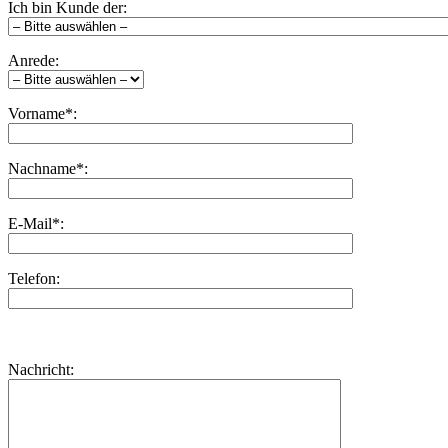
Ich bin Kunde der:
Anrede:
Vorname*:
Nachname*:
E-Mail*:
Telefon:
Bitte
lasse
Bitte
Nachricht:
dieses
lasse
Feld
dieses
leer.
Feld
leer.