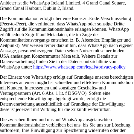
Anbieter ist die WhatsApp Ireland Limited, 4 Grand Canal Square,
Grand Canal Harbour, Dublin 2, Irland.
Die Kommunikation erfolgt über eine Ende-zu-Ende-Verschlüsselung
(Peer-to-Peer), die verhindert, dass WhatsApp oder sonstige Dritte
Zugriff auf die Kommunikationsinhalte erlangen können. WhatsApp
erhält jedoch Zugriff auf Metadaten, die im Zuge des
Kommunikationsvorgangs entstehen (z. B. Absender, Empfänger und
Zeitpunkt). Wir weisen ferner darauf hin, dass WhatsApp nach eigener
Aussage, personenbezogene Daten seiner Nutzer mit seiner in den
USA ansässigen Konzernmutter Meta teilt. Weitere Details zur
Datenverarbeitung finden Sie in der Datenschutzrichtlinie von
WhatsApp unter:
https://www.whatsapp.com/legal/#privacy-policy
.
Der Einsatz von WhatsApp erfolgt auf Grundlage unseres berechtigten
Interesses an einer möglichst schnellen und effektiven Kommunikation
mit Kunden, Interessenten und sonstigen Geschäfts- und
Vertragspartnern (Art. 6 Abs. 1 lit. f DSGVO). Sofern eine
entsprechende Einwilligung abgefragt wurde, erfolgt die
Datenverarbeitung ausschließlich auf Grundlage der Einwilligung;
diese ist jederzeit mit Wirkung für die Zukunft widerrufbar.
Die zwischen Ihnen und uns auf WhatsApp ausgetauschten
Kommunikationsinhalte verbleiben bei uns, bis Sie uns zur Löschung
auffordern, Ihre Einwilligung zur Speicherung widerrufen oder der