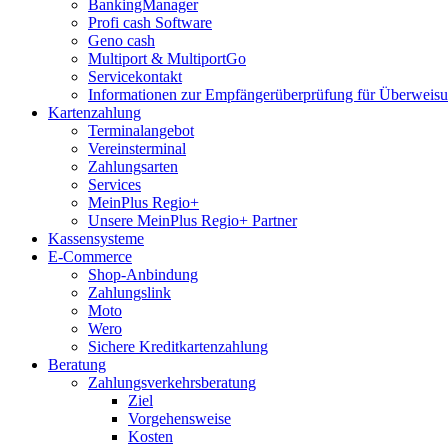
BankingManager
Profi cash Software
Geno cash
Multiport & MultiportGo
Servicekontakt
Informationen zur Empfängerüberprüfung für Überwei
Kartenzahlung
Terminalangebot
Vereinsterminal
Zahlungsarten
Services
MeinPlus Regio+
Unsere MeinPlus Regio+ Partner
Kassensysteme
E-Commerce
Shop-Anbindung
Zahlungslink
Moto
Wero
Sichere Kreditkartenzahlung
Beratung
Zahlungsverkehrsberatung
Ziel
Vorgehensweise
Kosten