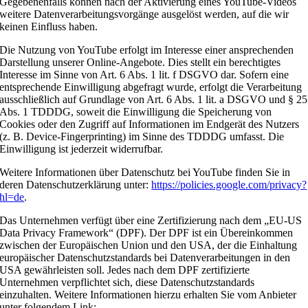
Gegebenenfalls können nach der Aktivierung eines YouTube-Videos
weitere Datenverarbeitungsvorgänge ausgelöst werden, auf die wir
keinen Einfluss haben.
Die Nutzung von YouTube erfolgt im Interesse einer ansprechenden
Darstellung unserer Online-Angebote. Dies stellt ein berechtigtes
Interesse im Sinne von Art. 6 Abs. 1 lit. f DSGVO dar. Sofern eine
entsprechende Einwilligung abgefragt wurde, erfolgt die Verarbeitung
ausschließlich auf Grundlage von Art. 6 Abs. 1 lit. a DSGVO und § 25
Abs. 1 TDDDG, soweit die Einwilligung die Speicherung von
Cookies oder den Zugriff auf Informationen im Endgerät des Nutzers
(z. B. Device-Fingerprinting) im Sinne des TDDDG umfasst. Die
Einwilligung ist jederzeit widerrufbar.
Weitere Informationen über Datenschutz bei YouTube finden Sie in
deren Datenschutzerklärung unter:
https://policies.google.com/privacy?
hl=de
.
Das Unternehmen verfügt über eine Zertifizierung nach dem „EU-US
Data Privacy Framework“ (DPF). Der DPF ist ein Übereinkommen
zwischen der Europäischen Union und den USA, der die Einhaltung
europäischer Datenschutzstandards bei Datenverarbeitungen in den
USA gewährleisten soll. Jedes nach dem DPF zertifizierte
Unternehmen verpflichtet sich, diese Datenschutzstandards
einzuhalten. Weitere Informationen hierzu erhalten Sie vom Anbieter
unter folgendem Link: