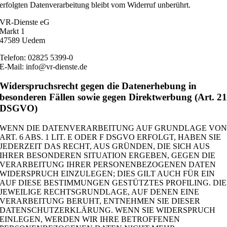
erfolgten Datenverarbeitung bleibt vom Widerruf unberührt.
VR-Dienste eG
Markt 1
47589 Uedem
Telefon: 02825 5399-0
E-Mail: info@vr-dienste.de
Widerspruchsrecht gegen die Datenerhebung in
besonderen Fällen sowie gegen Direktwerbung (Art. 2
DSGVO)
WENN DIE DATENVERARBEITUNG AUF GRUNDLAGE VO
ART. 6 ABS. 1 LIT. E ODER F DSGVO ERFOLGT, HABEN SIE
JEDERZEIT DAS RECHT, AUS GRÜNDEN, DIE SICH AUS
IHRER BESONDEREN SITUATION ERGEBEN, GEGEN DIE
VERARBEITUNG IHRER PERSONENBEZOGENEN DATEN
WIDERSPRUCH EINZULEGEN; DIES GILT AUCH FÜR EIN
AUF DIESE BESTIMMUNGEN GESTÜTZTES PROFILING. DIE
JEWEILIGE RECHTSGRUNDLAGE, AUF DENEN EINE
VERARBEITUNG BERUHT, ENTNEHMEN SIE DIESER
DATENSCHUTZERKLÄRUNG. WENN SIE WIDERSPRUCH
EINLEGEN, WERDEN WIR IHRE BETROFFENEN