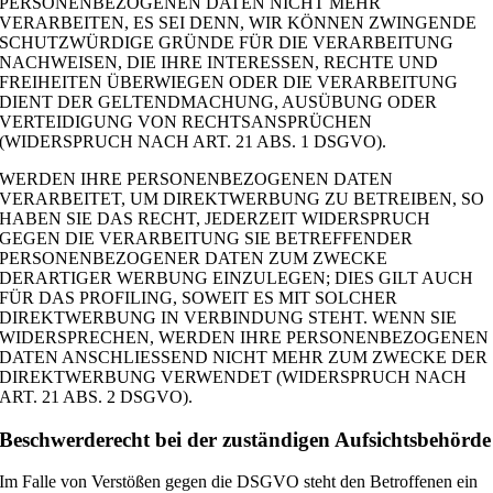
PERSONENBEZOGENEN DATEN NICHT MEHR
VERARBEITEN, ES SEI DENN, WIR KÖNNEN ZWINGENDE
SCHUTZWÜRDIGE GRÜNDE FÜR DIE VERARBEITUNG
NACHWEISEN, DIE IHRE INTERESSEN, RECHTE UND
FREIHEITEN ÜBERWIEGEN ODER DIE VERARBEITUNG
DIENT DER GELTENDMACHUNG, AUSÜBUNG ODER
VERTEIDIGUNG VON RECHTSANSPRÜCHEN
(WIDERSPRUCH NACH ART. 21 ABS. 1 DSGVO).
WERDEN IHRE PERSONENBEZOGENEN DATEN
VERARBEITET, UM DIREKTWERBUNG ZU BETREIBEN, SO
HABEN SIE DAS RECHT, JEDERZEIT WIDERSPRUCH
GEGEN DIE VERARBEITUNG SIE BETREFFENDER
PERSONENBEZOGENER DATEN ZUM ZWECKE
DERARTIGER WERBUNG EINZULEGEN; DIES GILT AUCH
FÜR DAS PROFILING, SOWEIT ES MIT SOLCHER
DIREKTWERBUNG IN VERBINDUNG STEHT. WENN SIE
WIDERSPRECHEN, WERDEN IHRE PERSONENBEZOGENEN
DATEN ANSCHLIESSEND NICHT MEHR ZUM ZWECKE DER
DIREKTWERBUNG VERWENDET (WIDERSPRUCH NACH
ART. 21 ABS. 2 DSGVO).
Beschwerde­recht bei der zuständigen Aufsichts­behörde
Im Falle von Verstößen gegen die DSGVO steht den Betroffenen ein