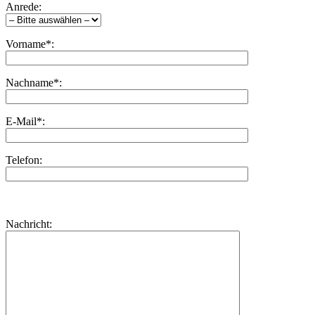
Anrede:
Vorname*:
Nachname*:
E-Mail*:
Telefon:
Bitte
lasse
Bitte
Nachricht:
dieses
lasse
Feld
dieses
leer.
Feld
leer.