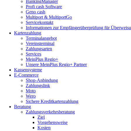
BankingManager
Profi cash Software
Geno cash
Multiport & MultiportGo
Servicekontakt
Informationen zur Empfängerüberprüfung für Überwei
Kartenzahlung
Terminalangebot
Vereinsterminal
Zahlungsarten
Services
MeinPlus Regio+
Unsere MeinPlus Regio+ Partner
Kassensysteme
E-Commerce
Shop-Anbindung
Zahlungslink
Moto
Wero
Sichere Kreditkartenzahlung
Beratung
Zahlungsverkehrsberatung
Ziel
Vorgehensweise
Kosten