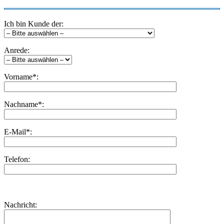
Ich bin Kunde der:
Anrede:
Vorname*:
Nachname*:
E-Mail*:
Telefon:
Bitte
lasse
Bitte
Nachricht:
dieses
lasse
Feld
dieses
leer.
Feld