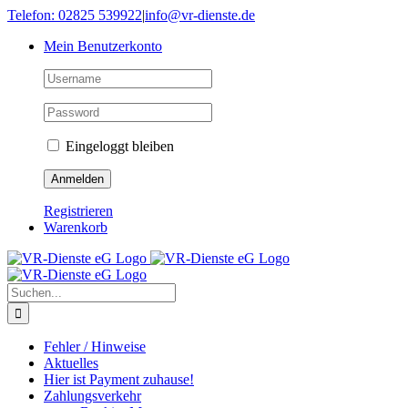
Skip
Telefon: 02825 539922
|
info@vr-dienste.de
to
Mein Benutzerkonto
content
Eingeloggt bleiben
Registrieren
Warenkorb
Suche
nach:
Fehler / Hinweise
Aktuelles
Hier ist Payment zuhause!
Zahlungsverkehr