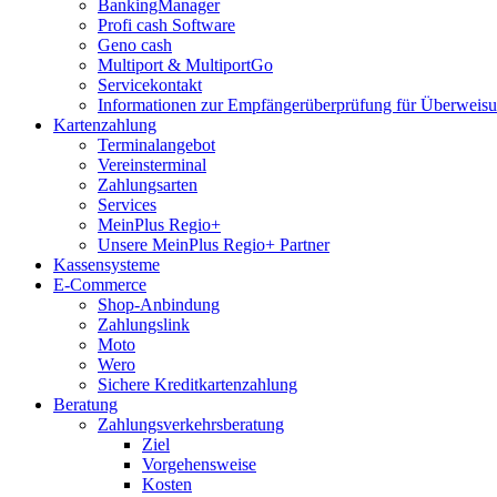
BankingManager
Profi cash Software
Geno cash
Multiport & MultiportGo
Servicekontakt
Informationen zur Empfängerüberprüfung für Überwei
Kartenzahlung
Terminalangebot
Vereinsterminal
Zahlungsarten
Services
MeinPlus Regio+
Unsere MeinPlus Regio+ Partner
Kassensysteme
E-Commerce
Shop-Anbindung
Zahlungslink
Moto
Wero
Sichere Kreditkartenzahlung
Beratung
Zahlungsverkehrsberatung
Ziel
Vorgehensweise
Kosten