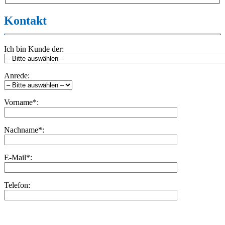
Kontakt
Ich bin Kunde der:
Anrede:
Vorname*:
Nachname*:
E-Mail*:
Telefon:
Bitte
lasse
Bitte