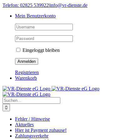
Skip
Telefon: 02825 539922
|
info@vr-dienste.de
to
Mein Benutzerkonto
content
Eingeloggt bleiben
Registrieren
Warenkorb
Suche
nach:
Fehler / Hinweise
Aktuelles
Hier ist Payment zuhause!
Zahlungsverkehr