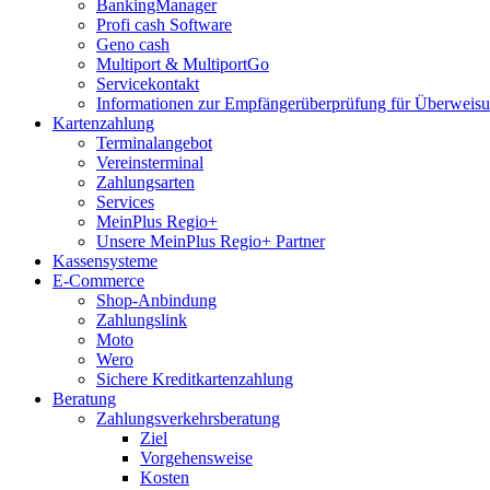
BankingManager
Profi cash Software
Geno cash
Multiport & MultiportGo
Servicekontakt
Informationen zur Empfängerüberprüfung für Überwei
Kartenzahlung
Terminalangebot
Vereinsterminal
Zahlungsarten
Services
MeinPlus Regio+
Unsere MeinPlus Regio+ Partner
Kassensysteme
E-Commerce
Shop-Anbindung
Zahlungslink
Moto
Wero
Sichere Kreditkartenzahlung
Beratung
Zahlungsverkehrsberatung
Ziel
Vorgehensweise
Kosten