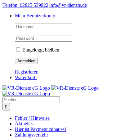
Skip
Telefon: 02825 539922
|
info@vr-dienste.de
to
Mein Benutzerkonto
content
Eingeloggt bleiben
Registrieren
Warenkorb
Suche
nach:
Fehler / Hinweise
Aktuelles
Hier ist Payment zuhause!
Zahlungsverkehr