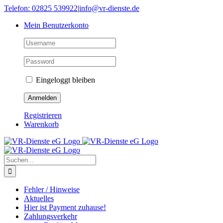
Skip
Telefon: 02825 539922
|
info@vr-dienste.de
to
Mein Benutzerkonto
content
Eingeloggt bleiben
Registrieren
Warenkorb
Suche
nach:
Fehler / Hinweise
Aktuelles
Hier ist Payment zuhause!
Zahlungsverkehr