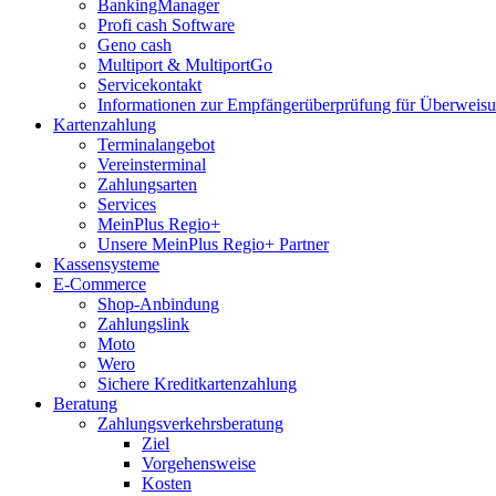
BankingManager
Profi cash Software
Geno cash
Multiport & MultiportGo
Servicekontakt
Informationen zur Empfängerüberprüfung für Überwei
Kartenzahlung
Terminalangebot
Vereinsterminal
Zahlungsarten
Services
MeinPlus Regio+
Unsere MeinPlus Regio+ Partner
Kassensysteme
E-Commerce
Shop-Anbindung
Zahlungslink
Moto
Wero
Sichere Kreditkartenzahlung
Beratung
Zahlungsverkehrsberatung
Ziel
Vorgehensweise
Kosten