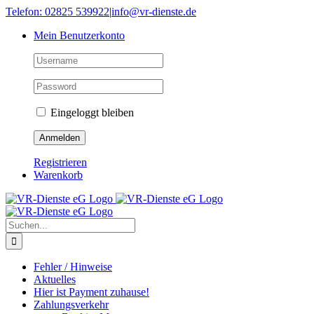
Skip
Telefon: 02825 539922
|
info@vr-dienste.de
to
Mein Benutzerkonto
content
Eingeloggt bleiben
Registrieren
Warenkorb
Suche
nach:
Fehler / Hinweise
Aktuelles
Hier ist Payment zuhause!
Zahlungsverkehr