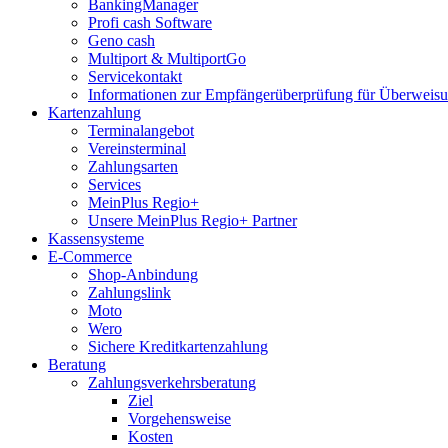
BankingManager
Profi cash Software
Geno cash
Multiport & MultiportGo
Servicekontakt
Informationen zur Empfängerüberprüfung für Überwei
Kartenzahlung
Terminalangebot
Vereinsterminal
Zahlungsarten
Services
MeinPlus Regio+
Unsere MeinPlus Regio+ Partner
Kassensysteme
E-Commerce
Shop-Anbindung
Zahlungslink
Moto
Wero
Sichere Kreditkartenzahlung
Beratung
Zahlungsverkehrsberatung
Ziel
Vorgehensweise
Kosten