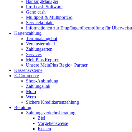
BankingManager
Profi cash Software
Geno cash
Multiport & MultiportGo
Servicekontakt
Informationen zur Empfängerüberprüfung für Überwei
Kartenzahlung
Terminalangebot
Vereinsterminal
Zahlungsarten
Services
MeinPlus Regio+
Unsere MeinPlus Regio+ Partner
Kassensysteme
E-Commerce
Shop-Anbindung
Zahlungslink
Moto
Wero
Sichere Kreditkartenzahlung
Beratung
Zahlungsverkehrsberatung
Ziel
Vorgehensweise
Kosten