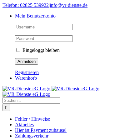
Skip
Telefon: 02825 539922
|
info@vr-dienste.de
to
Mein Benutzerkonto
content
Eingeloggt bleiben
Registrieren
Warenkorb
Suche
nach:
Fehler / Hinweise
Aktuelles
Hier ist Payment zuhause!
Zahlungsverkehr