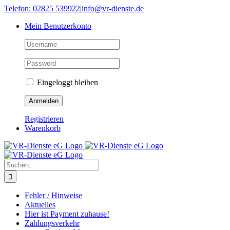
Skip
Telefon: 02825 539922
|
info@vr-dienste.de
to
Mein Benutzerkonto
content
Eingeloggt bleiben
Registrieren
Warenkorb
Suche
nach:
Fehler / Hinweise
Aktuelles
Hier ist Payment zuhause!
Zahlungsverkehr