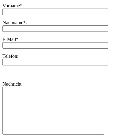
Vorname*:
Nachname*:
E-Mail*:
Telefon:
Bitte
lasse
Bitte
Nachricht:
dieses
lasse
Feld
dieses
leer.
Feld
leer.