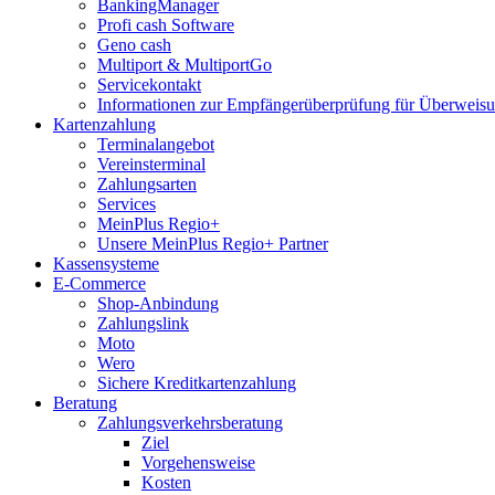
BankingManager
Profi cash Software
Geno cash
Multiport & MultiportGo
Servicekontakt
Informationen zur Empfängerüberprüfung für Überwei
Kartenzahlung
Terminalangebot
Vereinsterminal
Zahlungsarten
Services
MeinPlus Regio+
Unsere MeinPlus Regio+ Partner
Kassensysteme
E-Commerce
Shop-Anbindung
Zahlungslink
Moto
Wero
Sichere Kreditkartenzahlung
Beratung
Zahlungsverkehrsberatung
Ziel
Vorgehensweise
Kosten