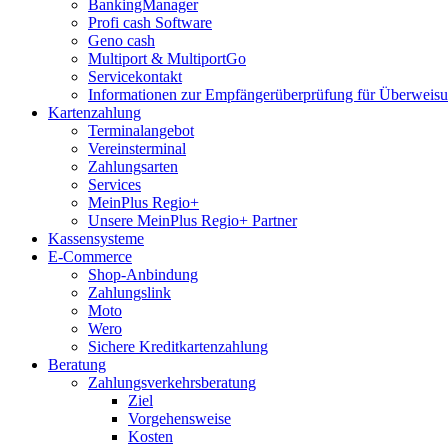
BankingManager
Profi cash Software
Geno cash
Multiport & MultiportGo
Servicekontakt
Informationen zur Empfängerüberprüfung für Überwei
Kartenzahlung
Terminalangebot
Vereinsterminal
Zahlungsarten
Services
MeinPlus Regio+
Unsere MeinPlus Regio+ Partner
Kassensysteme
E-Commerce
Shop-Anbindung
Zahlungslink
Moto
Wero
Sichere Kreditkartenzahlung
Beratung
Zahlungsverkehrsberatung
Ziel
Vorgehensweise
Kosten