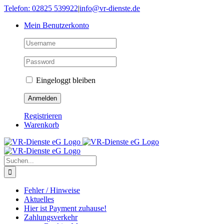
Skip
Telefon: 02825 539922
|
info@vr-dienste.de
to
Mein Benutzerkonto
content
Eingeloggt bleiben
Registrieren
Warenkorb
Suche
nach:
Fehler / Hinweise
Aktuelles
Hier ist Payment zuhause!
Zahlungsverkehr