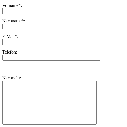
Vorname*:
Nachname*:
E-Mail*:
Telefon:
Bitte
lasse
Bitte
Nachricht:
dieses
lasse
Feld
dieses
leer.
Feld
leer.